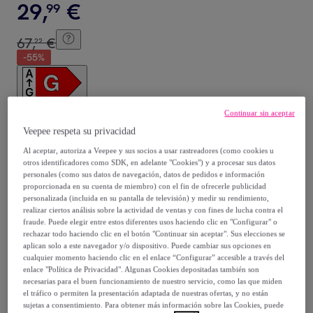
29
,
€
99
67
,
€
22
-
55
%
Continuar sin aceptar
Posible recogida de tu antiguo producto
ver condiciones
Veepee respeta su privacidad
,
Al aceptar, autoriza a Veepee y sus socios a usar rastreadores (como cookies u
otros identificadores como SDK, en adelante "Cookies") y a procesar sus datos
Vendido por
InnovaGoods
personales (como sus datos de navegación, datos de pedidos e información
proporcionada en su cuenta de miembro) con el fin de ofrecerle publicidad
personalizada (incluida en su pantalla de televisión) y medir su rendimiento,
realizar ciertos análisis sobre la actividad de ventas y con fines de lucha contra el
fraude. Puede elegir entre estos diferentes usos haciendo clic en "Configurar" o
rechazar todo haciendo clic en el botón "Continuar sin aceptar". Sus elecciones se
Entrega
aplican solo a este navegador y/o dispositivo. Puede cambiar sus opciones en
cualquier momento haciendo clic en el enlace “Configurar” accesible a través del
enlace "Política de Privacidad". Algunas Cookies depositadas también son
Envío gratis
necesarias para el buen funcionamiento de nuestro servicio, como las que miden
el tráfico o permiten la presentación adaptada de nuestras ofertas, y no están
sujetas a consentimiento. Para obtener más información sobre las Cookies, puede
Entrega: Entre el
14/08
y el
17/08