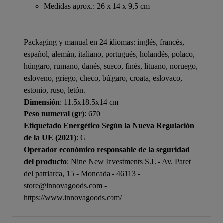
Medidas aprox.: 26 x 14 x 9,5 cm
Packaging y manual en 24 idiomas: inglés, francés,
español, alemán, italiano, portugués, holandés, polaco,
húngaro, rumano, danés, sueco, finés, lituano, noruego,
esloveno, griego, checo, búlgaro, croata, eslovaco,
estonio, ruso, letón.
Dimensión
: 11.5x18.5x14 cm
Peso numeral (gr)
: 670
Etiquetado Energético Según la Nueva Regulación
de la UE (2021)
: G
Operador económico responsable de la seguridad
del producto
: Nine New Investments S.L - Av. Paret
del patriarca, 15 - Moncada - 46113 -
store@innovagoods.com -
https://www.innovagoods.com/