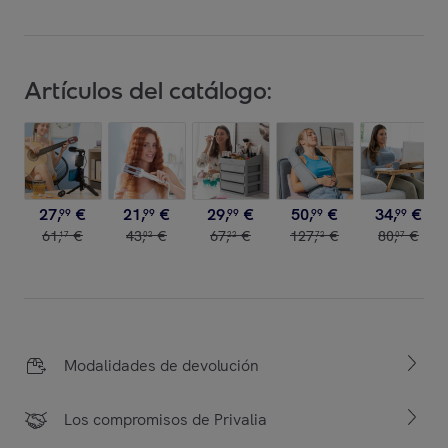
Artículos del catálogo:
27
,
€
21
,
€
29
,
€
50
,
€
34
,
€
99
99
99
99
99
61
,
€
43
,
€
67
,
€
127
,
€
80
,
€
17
02
22
72
07
Modalidades de devolución
Los compromisos de Privalia