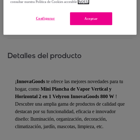
consultar nuestra Política de Cookies accesible
AQUÍ.
¿Cómo funciona?
Configurar
Aceptar
Detalles del producto
¡
InnovaGoods
te ofrece las mejores novedades para tu
hogar, como
Mini Plancha de Vapor Vertical y
Horizontal 2 en 1 Velyron InnovaGoods 800 W
!
Descubre una amplia gama de productos de calidad que
destacan por su funcionalidad, eficacia e innovador
diseño: Iluminación, organización, decoración,
climatización, jardín, mascotas, limpieza, etc.