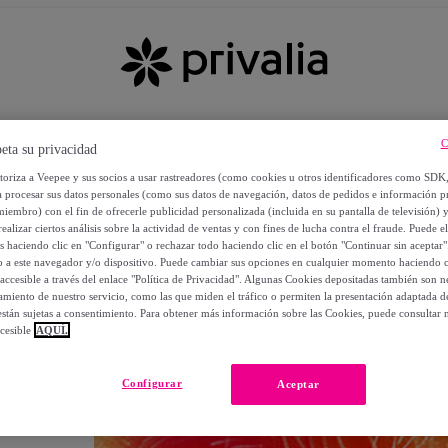
C
eta su privacidad
utoriza a Veepee y sus socios a usar rastreadores (como cookies u otros identificadores como SDK
a procesar sus datos personales (como sus datos de navegación, datos de pedidos e información 
miembro) con el fin de ofrecerle publicidad personalizada (incluida en su pantalla de televisión) 
ealizar ciertos análisis sobre la actividad de ventas y con fines de lucha contra el fraude. Puede el
os haciendo clic en "Configurar" o rechazar todo haciendo clic en el botón "Continuar sin aceptar"
lo a este navegador y/o dispositivo. Puede cambiar sus opciones en cualquier momento haciendo cl
accesible a través del enlace "Política de Privacidad". Algunas Cookies depositadas también son ne
miento de nuestro servicio, como las que miden el tráfico o permiten la presentación adaptada d
 están sujetas a consentimiento. Para obtener más información sobre las Cookies, puede consultar n
cesible
AQUÍ.
OS
Configurar
Aceptar
 POR