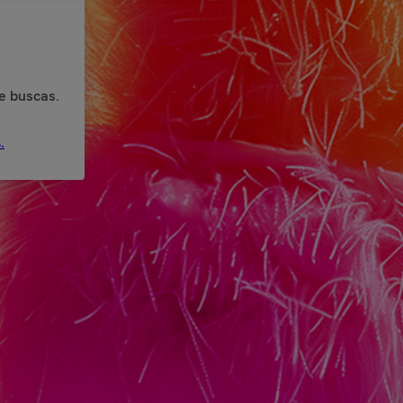
e buscas.
.