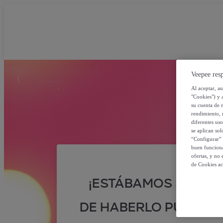
Veepee resp
Al aceptar, a
"Cookies") y 
su cuenta de 
rendimiento, r
diferentes us
se aplican so
“Configurar” 
buen funciona
ofertas, y no
de Cookies ac
¡ESTÁBAMOS SEGUR
DE HABERLO PUESTO