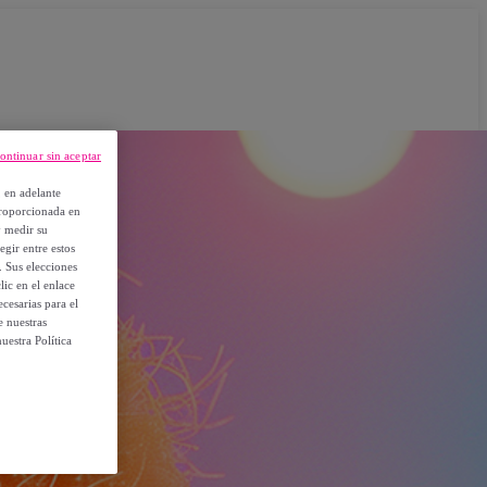
ontinuar sin aceptar
, en adelante
proporcionada en
y medir su
egir entre estos
. Sus elecciones
ic en el enlace
cesarias para el
e nuestras
uestra Política