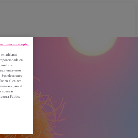
ontinuar sin aceptar
, en adelante
proporcionada en
y medir su
egir entre estos
. Sus elecciones
ic en el enlace
cesarias para el
e nuestras
uestra Política