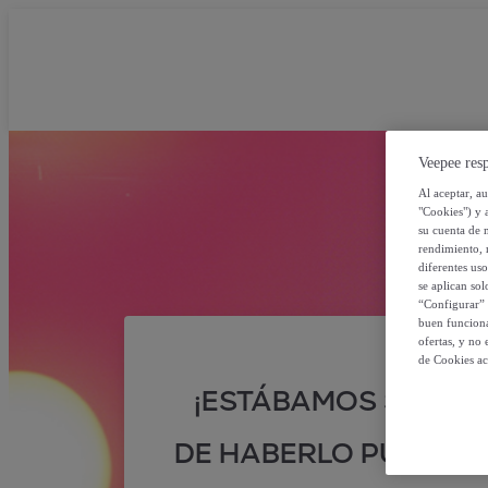
Veepee resp
Al aceptar, a
"Cookies") y 
su cuenta de 
rendimiento, r
diferentes us
se aplican so
“Configurar” 
buen funciona
ofertas, y no
de Cookies ac
¡ESTÁBAMOS SEGUR
DE HABERLO PUESTO