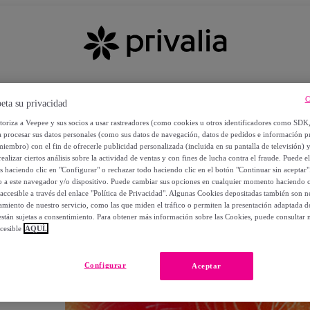
C
eta su privacidad
utoriza a Veepee y sus socios a usar rastreadores (como cookies u otros identificadores como SDK
a procesar sus datos personales (como sus datos de navegación, datos de pedidos e información 
miembro) con el fin de ofrecerle publicidad personalizada (incluida en su pantalla de televisión) 
ealizar ciertos análisis sobre la actividad de ventas y con fines de lucha contra el fraude. Puede el
os haciendo clic en "Configurar" o rechazar todo haciendo clic en el botón "Continuar sin aceptar"
lo a este navegador y/o dispositivo. Puede cambiar sus opciones en cualquier momento haciendo cl
accesible a través del enlace "Política de Privacidad". Algunas Cookies depositadas también son ne
miento de nuestro servicio, como las que miden el tráfico o permiten la presentación adaptada d
 están sujetas a consentimiento. Para obtener más información sobre las Cookies, puede consultar n
cesible
AQUÍ.
OS
Configurar
Aceptar
 POR