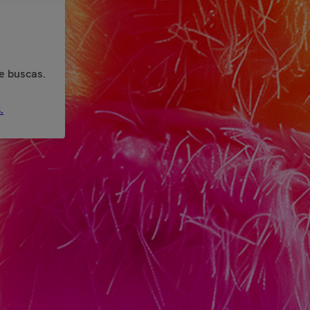
e buscas.
.