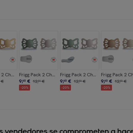
ona Solid
 2 Chupetes Anat. Silicona Butterfly
Frigg Pack 2 Chupetes Sim. Silicona Lucky
Frigg Pack 2 Chupetes Anat. Silico
Frigg Pack 2 C
9
,
€
9
,
€
9
,
€
€
60
12
,
€
60
12
,
€
60
12
,
€
00
00
00
-
20
%
-
20
%
-
20
%
sus vendedores se comprometen a hacer