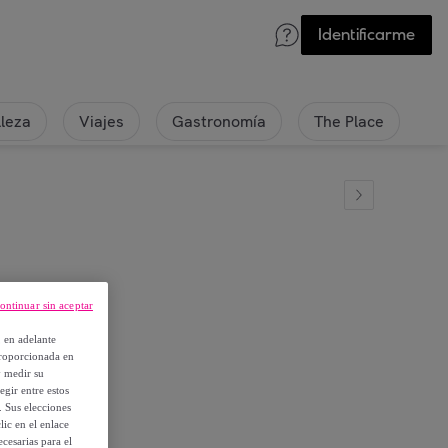
Identificarme
lleza
Viajes
Gastronomía
The Place
ontinuar sin aceptar
, en adelante
proporcionada en
y medir su
egir entre estos
. Sus elecciones
ic en el enlace
cesarias para el