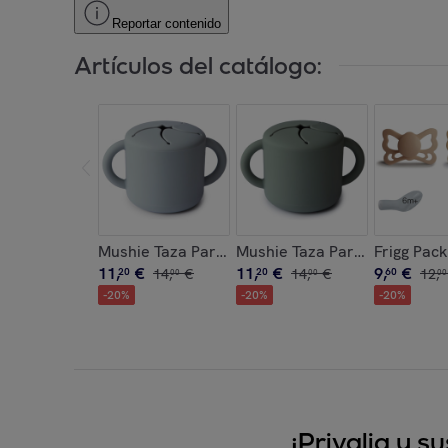
Reportar contenido
Artículos del catálogo:
Mushie Taza Para Snack Silicona Solid
Mushie Taza Para Snack Silic
Frigg Pack
11
,
€
11
,
€
9
,
€
20
14
,
€
20
14
,
€
60
12
,
00
00
00
-
20
%
-
20
%
-
20
%
¡Privalia y 