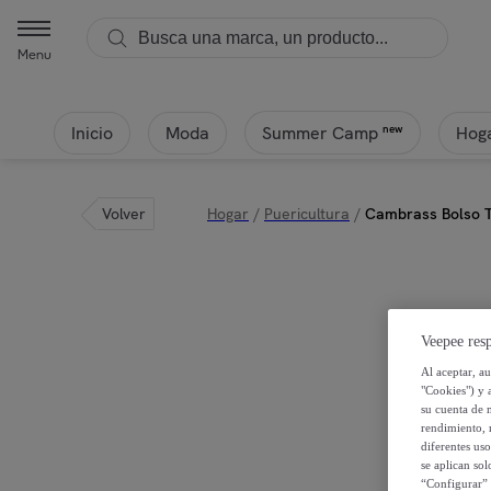
Menu
Inicio
Moda
Hoga
new
Summer Camp
Volver
Hogar
/
Puericultura
/
Cambrass Bolso T
Veepee resp
Al aceptar, a
"Cookies") y 
su cuenta de 
rendimiento, r
diferentes us
se aplican so
“Configurar” 