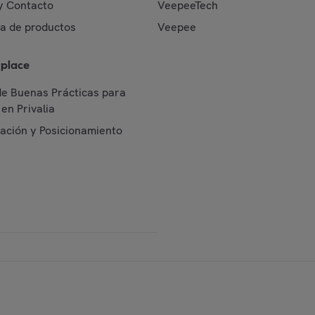
y Contacto
VeepeeTech
da de productos
Veepee
place
de Buenas Prácticas para
en Privalia
cación y Posicionamiento