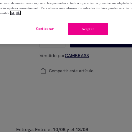
-
20
%
miento de nuestro servicio, como las que miden el tráfico o permiten la presentación adaptada d
 están sujetas a consentimiento. Para obtener más información sobre las Cookies, puede consultar n
cesible
AQUÍ.
Modelo:
Cambrass Bolso Talega Vicky
Configurar
Aceptar
1
Añadir a la cesta
Vendido por
CAMBRASS
Compartir este artículo
Entrega: Entre el
10/08
y el
13/08