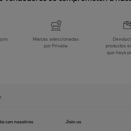
guro
Marcas seleccionadas
Devoluc
por Privalia
productos e
que haya p
n
ta con nosotros
Join us