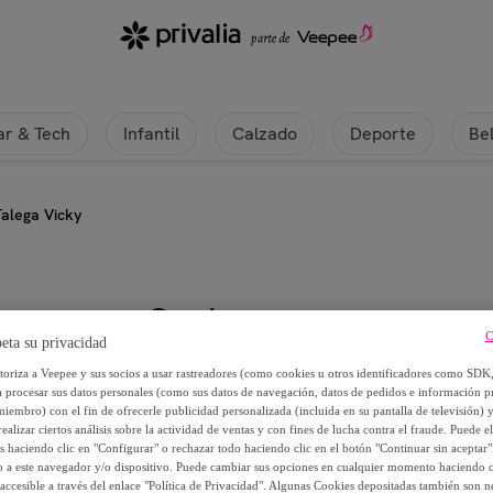
r & Tech
Infantil
Calzado
Deporte
Be
alega Vicky
Cambrass
C
eta su privacidad
Cambrass Bolso Talega Vicky
utoriza a Veepee y sus socios a usar rastreadores (como cookies u otros identificadores como SDK
a procesar sus datos personales (como sus datos de navegación, datos de pedidos e información 
miembro) con el fin de ofrecerle publicidad personalizada (incluida en su pantalla de televisión) 
69
,
€
60
ealizar ciertos análisis sobre la actividad de ventas y con fines de lucha contra el fraude. Puede el
os haciendo clic en "Configurar" o rechazar todo haciendo clic en el botón "Continuar sin aceptar"
lo a este navegador y/o dispositivo. Puede cambiar sus opciones en cualquier momento haciendo cl
87
,
€
00
accesible a través del enlace "Política de Privacidad". Algunas Cookies depositadas también son ne