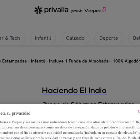
r & Tech
Infantil
Calzado
Deporte
Be
Estampadas - Infantil - Incluye 1 Funda de Almohada - 100% Algodón
Haciendo El Indio
Juego de Sábanas Estampadas - In
100% Algodón - Cuna / Maxicuna 
C
eta su privacidad
utoriza a Veepee y sus socios a usar rastreadores (como cookies u otros identificadores como SDK
Desde
a procesar sus datos personales (como sus datos de navegación, datos de pedidos e información 
miembro) con el fin de ofrecerle publicidad personalizada (incluida en su pantalla de televisión) 
22
,
€
95
ealizar ciertos análisis sobre la actividad de ventas y con fines de lucha contra el fraude. Puede el