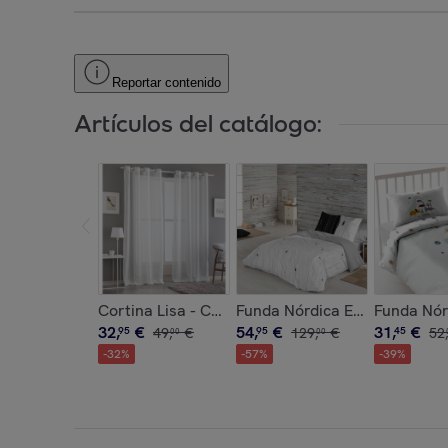
Reportar contenido
Artículos del catálogo:
Cortina Lisa - Con Ojales - 100% Poliéster - Blan
Funda Nórdica Estampada - Ci
Funda Nór
32
,
€
54
,
€
31
,
€
95
49
,
€
95
129
,
€
45
52
,
00
00
-
32
%
-
57
%
-
39
%