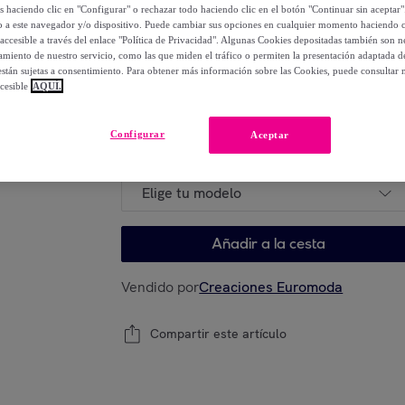
os haciendo clic en "Configurar" o rechazar todo haciendo clic en el botón "Continuar sin aceptar"
lo a este navegador y/o dispositivo. Puede cambiar sus opciones en cualquier momento haciendo cl
39
,
€
00
accesible a través del enlace "Política de Privacidad". Algunas Cookies depositadas también son ne
-
41
%
miento de nuestro servicio, como las que miden el tráfico o permiten la presentación adaptada d
 están sujetas a consentimiento. Para obtener más información sobre las Cookies, puede consultar n
cesible
AQUÍ.
Elige tu modelo
Configurar
Aceptar
Elige tu modelo
Añadir a la cesta
Vendido por
Creaciones Euromoda
Compartir este artículo