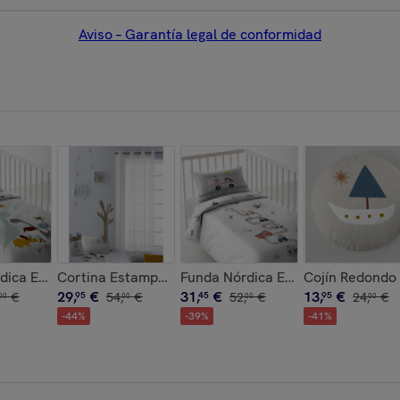
Aviso – Garantía legal de conformidad
co
erre Solapa - 100% Algodón - Incluye 1/2 Fundas de Almohada
dica Estampada - Reversible - Infantil - Cierre Solapa - 100%
Cortina Estampada - Con Ojales - 100% Algodón - Est
Funda Nórdica Estampada - Reversi
Cojín Redondo 
29
,
€
31
,
€
13
,
€
€
95
54
,
€
45
52
,
€
95
24
,
€
00
00
00
00
-
44
%
-
39
%
-
41
%