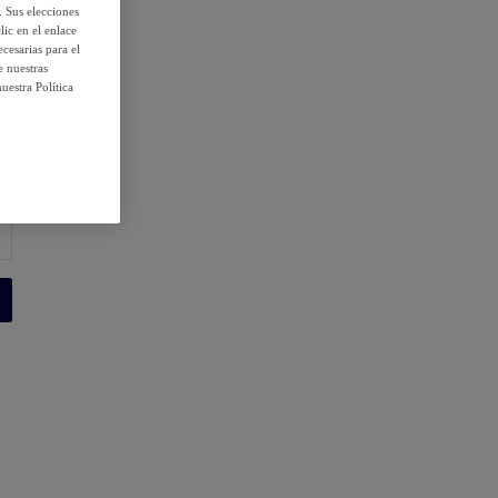
. Sus elecciones
ic en el enlace
cesarias para el
e nuestras
uestra Política