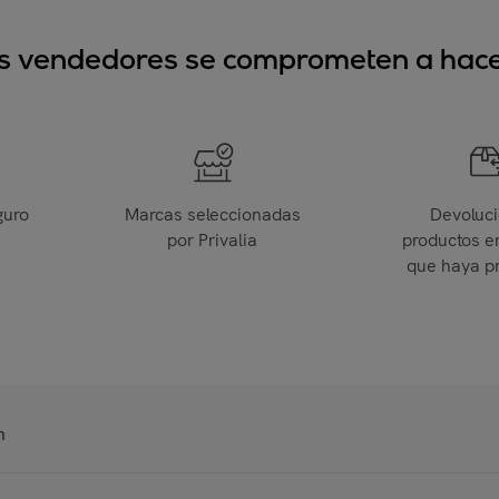
sus vendedores se comprometen a hacer
guro
Marcas seleccionadas
Devoluc
por Privalia
productos e
que haya p
n