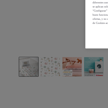
diferentes us
se aplican so
“Configurar” 
buen funciona
ofertas, y no
de Cookies ac