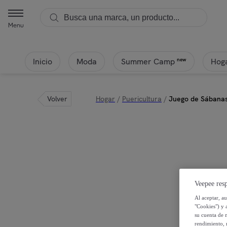
Menu
Inicio
Moda
Hoga
new
Summer Camp
Volver
Hogar
/
Puericultura
/
Juego de Sábanas 
Veepee resp
Al aceptar, a
"Cookies") y 
su cuenta de 
rendimiento, r