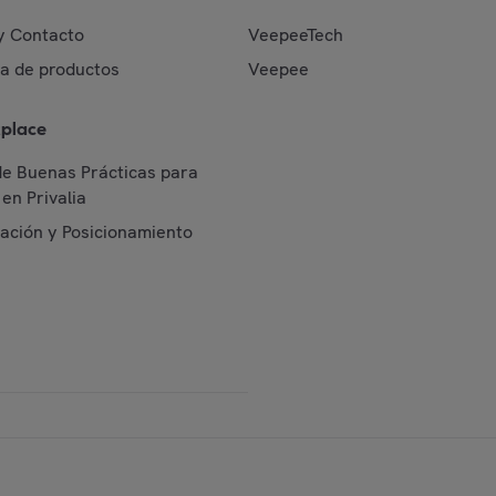
y Contacto
VeepeeTech
da de productos
Veepee
place
de Buenas Prácticas para
en Privalia
cación y Posicionamiento