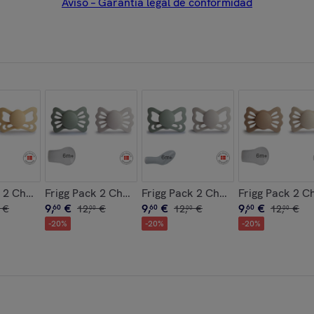
Aviso – Garantía legal de conformidad
ona Solid
 2 Chupetes Anat. Silicona Butterfly
Frigg Pack 2 Chupetes Sim. Silicona Lucky
Frigg Pack 2 Chupetes Anat. Silico
Frigg Pack 2 C
9
,
€
9
,
€
9
,
€
€
60
12
,
€
60
12
,
€
60
12
,
€
00
00
00
-
20
%
-
20
%
-
20
%