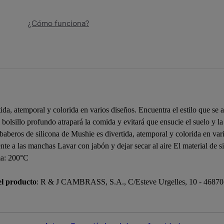
¿Cómo funciona?
da, atemporal y colorida en varios diseños. Encuentra el estilo que se ad
 bolsillo profundo atrapará la comida y evitará que ensucie el suelo y l
aberos de silicona de Mushie es divertida, atemporal y colorida en vari
tente a las manchas Lavar con jabón y dejar secar al aire El material de s
ma: 200°C
el producto
: R & J CAMBRASS, S.A., C/Esteve Urgelles, 10 - 46870-