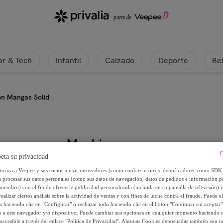
r & Tech
Infantil
Calzado
Deporte
Be
n Mangas Solid
Mushie
C
eta su privacidad
Mushie Babero Con Mangas Solid
utoriza a Veepee y sus socios a usar rastreadores (como cookies u otros identificadores como SDK
a procesar sus datos personales (como sus datos de navegación, datos de pedidos e información 
miembro) con el fin de ofrecerle publicidad personalizada (incluida en su pantalla de televisión) 
11
,
€
20
ealizar ciertos análisis sobre la actividad de ventas y con fines de lucha contra el fraude. Puede el
os haciendo clic en "Configurar" o rechazar todo haciendo clic en el botón "Continuar sin aceptar"
lo a este navegador y/o dispositivo. Puede cambiar sus opciones en cualquier momento haciendo cl
14
,
€
00
accesible a través del enlace "Política de Privacidad". Algunas Cookies depositadas también son ne