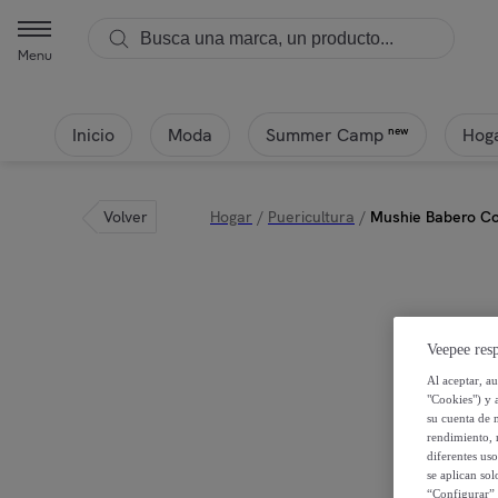
Menu
Inicio
Moda
Hoga
new
Summer Camp
Volver
Hogar
/
Puericultura
/
Mushie Babero Co
Veepee resp
Al aceptar, a
"Cookies") y 
su cuenta de 
rendimiento, r
diferentes us
se aplican so
“Configurar” 