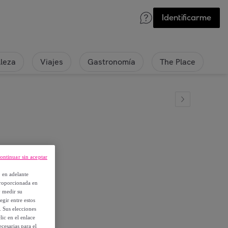
Identificarme
lleza
Viajes
Gastronomía
The Place
ontinuar sin aceptar
, en adelante
proporcionada en
y medir su
egir entre estos
. Sus elecciones
ic en el enlace
cesarias para el