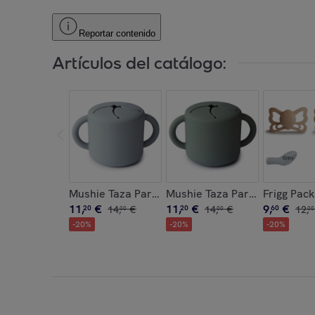
Reportar contenido
Artículos del catálogo:
Mushie Taza Para Snack Silicona Solid
Mushie Taza Para Snack Silic
Frigg Pack
11
,
€
11
,
€
9
,
€
20
14
,
€
20
14
,
€
60
12
,
00
00
00
-
20
%
-
20
%
-
20
%