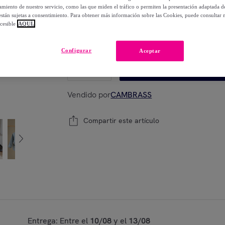
-
20
%
miento de nuestro servicio, como las que miden el tráfico o permiten la presentación adaptada d
 están sujetas a consentimiento. Para obtener más información sobre las Cookies, puede consultar n
cesible
AQUÍ.
Modelo:
36x40 cm
Configurar
Aceptar
1
Añadir a la cesta
Vendido por
CAMBRASS
Compartir este artículo
Entrega: Entre el
10/08
y el
13/08