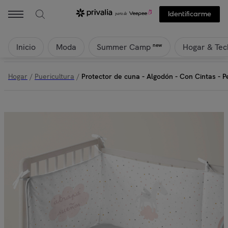
Identificarme
Inicio
Moda
Hogar & Tec
new
Summer Camp
Hogar
/
Puericultura
/
Protector de cuna - Algodón - Con Cintas - 