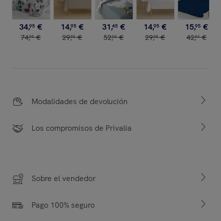
34
,
€
14
,
€
31
,
€
14
,
€
15
,
€
95
95
45
95
95
74
,
€
29
,
€
52
,
€
29
,
€
42
,
€
95
95
00
95
94
Modalidades de devolución
Los compromisos de Privalia
Sobre el vendedor
Pago 100% seguro