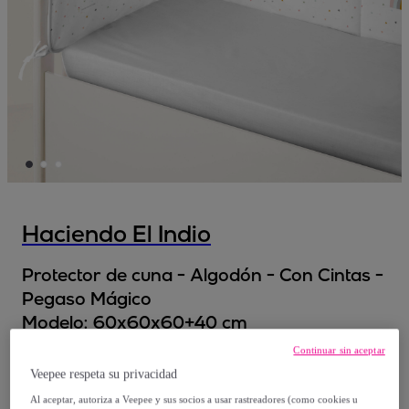
Haciendo El Indio
Protector de cuna - Algodón - Con Cintas -
Pegaso Mágico
Modelo:
60x60x60+40 cm
Continuar sin aceptar
32
,
€
95
Veepee respeta su privacidad
Al aceptar, autoriza a Veepee y sus socios a usar rastreadores (como cookies u