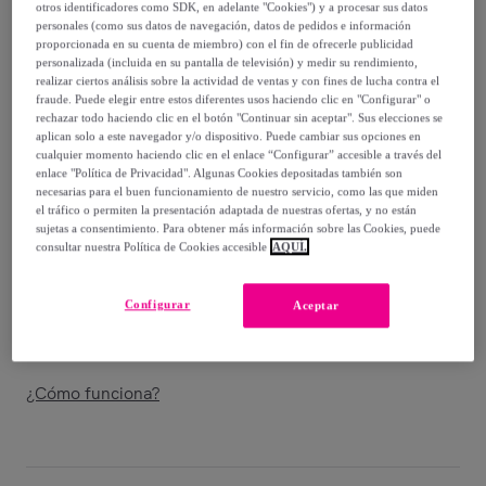
64
,
€
00
otros identificadores como SDK, en adelante "Cookies") y a procesar sus datos
personales (como sus datos de navegación, datos de pedidos e información
-
48
%
proporcionada en su cuenta de miembro) con el fin de ofrecerle publicidad
personalizada (incluida en su pantalla de televisión) y medir su rendimiento,
Vendido por
Creaciones Euromoda
realizar ciertos análisis sobre la actividad de ventas y con fines de lucha contra el
fraude. Puede elegir entre estos diferentes usos haciendo clic en "Configurar" o
rechazar todo haciendo clic en el botón "Continuar sin aceptar". Sus elecciones se
aplican solo a este navegador y/o dispositivo. Puede cambiar sus opciones en
cualquier momento haciendo clic en el enlace “Configurar” accesible a través del
enlace "Política de Privacidad". Algunas Cookies depositadas también son
Entrega
necesarias para el buen funcionamiento de nuestro servicio, como las que miden
el tráfico o permiten la presentación adaptada de nuestras ofertas, y no están
sujetas a consentimiento. Para obtener más información sobre las Cookies, puede
Entrega desde
2,95 €
consultar nuestra Política de Cookies accesible
AQUÍ.
Gratis desde 39,94 € de compra
Configurar
Aceptar
Entrega: Entre el
11/08
y el
14/08
¿Cómo funciona?