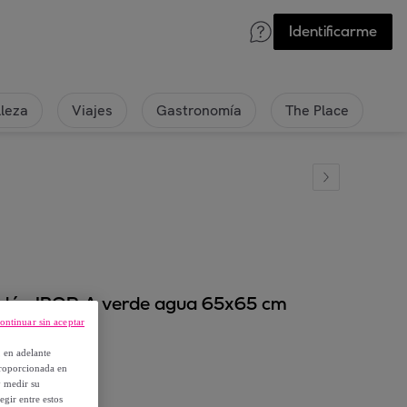
Identificarme
lleza
Viajes
Gastronomía
The Place
odón IBOR A verde agua 65x65 cm
ontinuar sin aceptar
, en adelante
proporcionada en
y medir su
egir entre estos