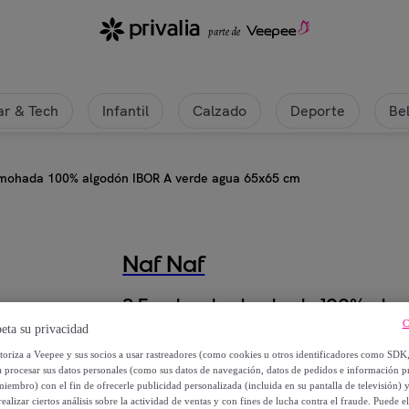
r & Tech
Infantil
Calzado
Deporte
Be
lmohada 100% algodón IBOR A verde agua 65x65 cm
Naf Naf
2 Fundas de almohada 100% alg
C
eta su privacidad
9
,
€
99
utoriza a Veepee y sus socios a usar rastreadores (como cookies u otros identificadores como SDK
a procesar sus datos personales (como sus datos de navegación, datos de pedidos e información 
miembro) con el fin de ofrecerle publicidad personalizada (incluida en su pantalla de televisión) 
35
,
€
00
ealizar ciertos análisis sobre la actividad de ventas y con fines de lucha contra el fraude. Puede el