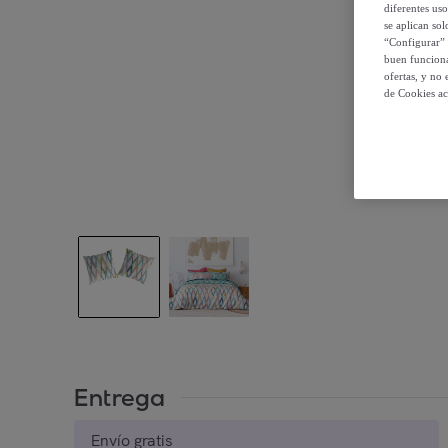
diferentes us
se aplican so
“Configurar” 
buen funciona
ofertas, y no
de Cookies ac
Entrega
Envío gratis