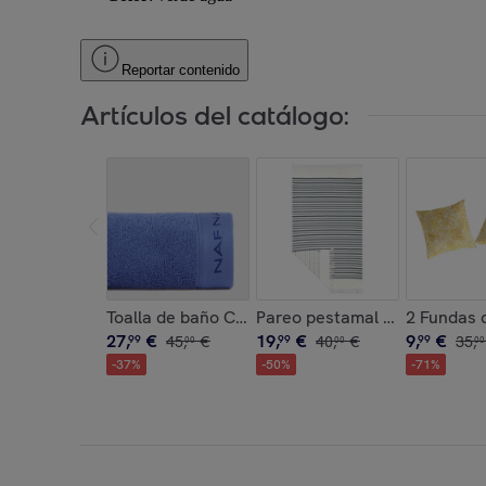
Reportar contenido
Artículos del catálogo:
Toalla de baño CASUAL azul mar 100x150 cm - 1
Pareo pestamal de playa SA
2 Fundas 
27
,
€
19
,
€
9
,
€
99
45
,
€
99
40
,
€
99
35
,
00
00
00
-
37
%
-
50
%
-
71
%