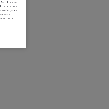
. Sus elecciones
ic en el enlace
cesarias para el
e nuestras
uestra Política