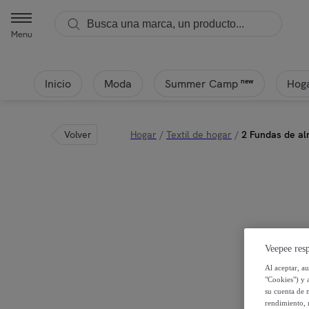
Menu
Inicio
Moda
Hoga
new
Summer Camp
Volver
Hogar
/
Textil de hogar
/
2 Fundas de a
Veepee resp
Al aceptar, a
"Cookies") y 
su cuenta de 
rendimiento, r