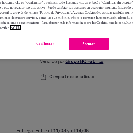
-
71
%
os haciendo clic en "Configurar" o rechazar todo haciendo clic en el botón "Continuar sin aceptar"
lo a este navegador y/o dispositivo. Puede cambiar sus opciones en cualquier momento haciendo cl
accesible a través del enlace "Política de Privacidad". Algunas Cookies depositadas también son ne
miento de nuestro servicio, como las que miden el tráfico o permiten la presentación adaptada d
 están sujetas a consentimiento. Para obtener más información sobre las Cookies, puede consultar n
Están agotándose
cesible
AQUÍ.
Modelo:
65x65 cm
Configurar
Aceptar
1
Añadir a la cesta
Vendido por
Grupo BC Fabrics
Compartir este artículo
Entrega: Entre el
11/08
y el
14/08