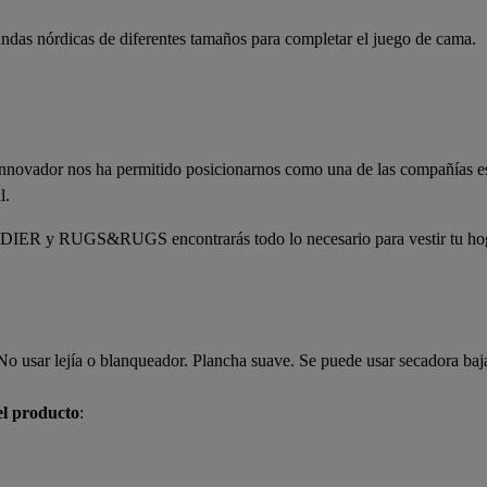
undas nórdicas de diferentes tamaños para completar el juego de cama.
innovador nos ha permitido posicionarnos como una de las compañías es
al.
 y RUGS&RUGS encontrarás todo lo necesario para vestir tu hog
o usar lejía o blanqueador. Plancha suave. Se puede usar secadora baj
el producto
: