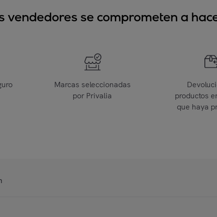
sus vendedores se comprometen a hacer
guro
Marcas seleccionadas
Devoluc
por Privalia
productos e
que haya p
n