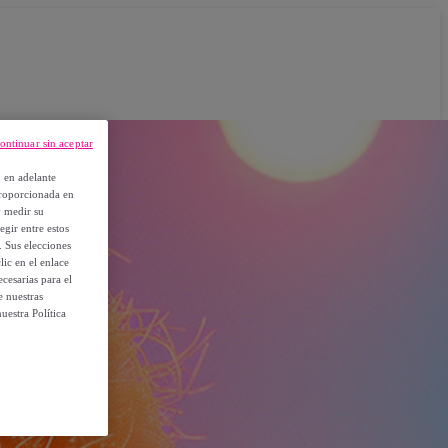
ontinuar sin aceptar
, en adelante
proporcionada en
y medir su
egir entre estos
. Sus elecciones
ic en el enlace
cesarias para el
e nuestras
uestra Política