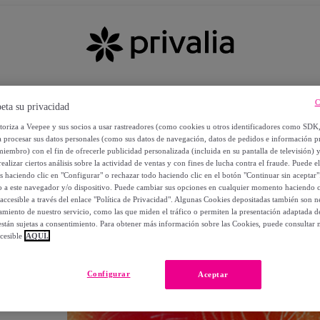
C
eta su privacidad
utoriza a Veepee y sus socios a usar rastreadores (como cookies u otros identificadores como SDK
a procesar sus datos personales (como sus datos de navegación, datos de pedidos e información 
miembro) con el fin de ofrecerle publicidad personalizada (incluida en su pantalla de televisión) 
ealizar ciertos análisis sobre la actividad de ventas y con fines de lucha contra el fraude. Puede el
os haciendo clic en "Configurar" o rechazar todo haciendo clic en el botón "Continuar sin aceptar"
lo a este navegador y/o dispositivo. Puede cambiar sus opciones en cualquier momento haciendo cl
accesible a través del enlace "Política de Privacidad". Algunas Cookies depositadas también son ne
miento de nuestro servicio, como las que miden el tráfico o permiten la presentación adaptada d
 están sujetas a consentimiento. Para obtener más información sobre las Cookies, puede consultar n
cesible
AQUÍ.
OS
Configurar
Aceptar
 POR