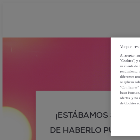
Veepee resp
Al aceptar, a
"Cookies") y 
su cuenta de 
rendimiento, r
diferentes us
se aplican so
“Configurar” 
buen funciona
ofertas, y no
de Cookies ac
¡ESTÁBAMOS SEGUR
DE HABERLO PUESTO