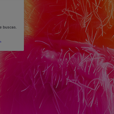
e buscas.
.