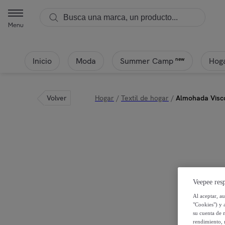
Menu
Inicio
Moda
Hoga
new
Summer Camp
Volver
Hogar
/
Textil de hogar
/
Almohada Visco
Veepee resp
Al aceptar, a
"Cookies") y 
su cuenta de 
rendimiento, r