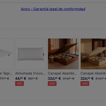
Aviso – Garantía legal de conformidad
da
Visco | 28cm de altura | Firmeza Media | AdapTech | Podium P
 Tapizada | Transpirable Tejido 3D | 25CM | Estructura refo
Almohada Viscoelástica | Firmeza Baja | Para Niños |
Canapé Abatible | 32CM | ENVIO,
Canapé Abatib
44
,
€
326
,
€
326
,
€
77
,
€
00
88
,
€
40
816
,
€
40
816
,
00
00
00
00
-
50
%
-
60
%
-
60
%