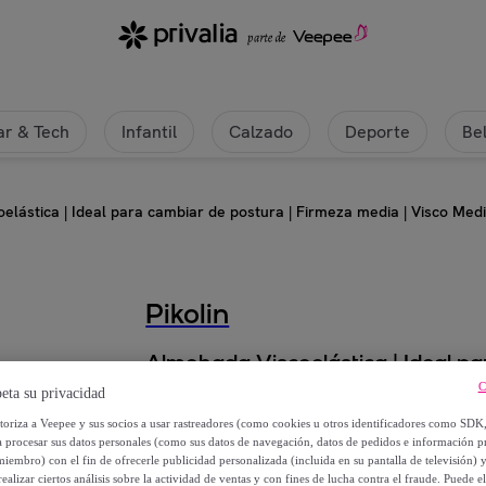
r & Tech
Infantil
Calzado
Deporte
Be
elástica | Ideal para cambiar de postura | Firmeza media | Visco Me
Pikolin
Almohada Viscoelástica | Ideal pa
Visco Medium
C
eta su privacidad
utoriza a Veepee y sus socios a usar rastreadores (como cookies u otros identificadores como SDK
Desde
a procesar sus datos personales (como sus datos de navegación, datos de pedidos e información 
miembro) con el fin de ofrecerle publicidad personalizada (incluida en su pantalla de televisión) 
37
,
€
80
ealizar ciertos análisis sobre la actividad de ventas y con fines de lucha contra el fraude. Puede el