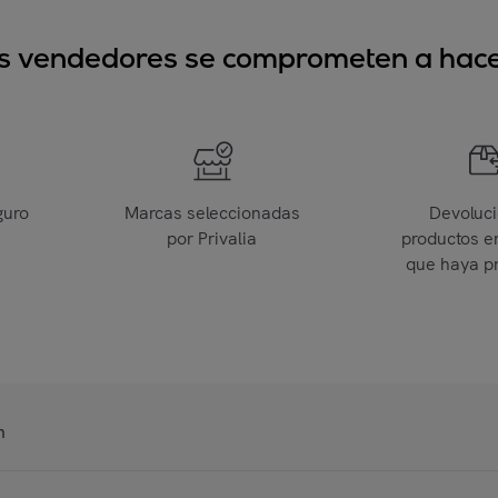
sus vendedores se comprometen a hacer
guro
Marcas seleccionadas
Devoluc
por Privalia
productos e
que haya p
n