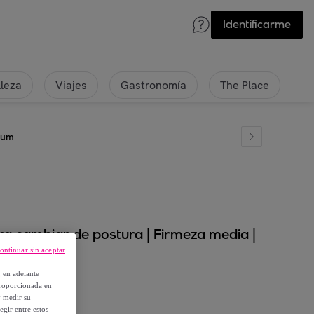
Identificarme
lleza
Viajes
Gastronomía
The Place
dium
ra cambiar de postura | Firmeza media |
ontinuar sin aceptar
, en adelante
proporcionada en
y medir su
egir entre estos