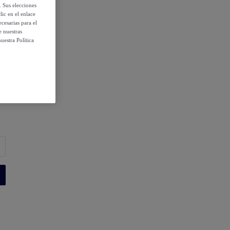
. Sus elecciones
ic en el enlace
cesarias para el
e nuestras
uestra Política
 condiciones