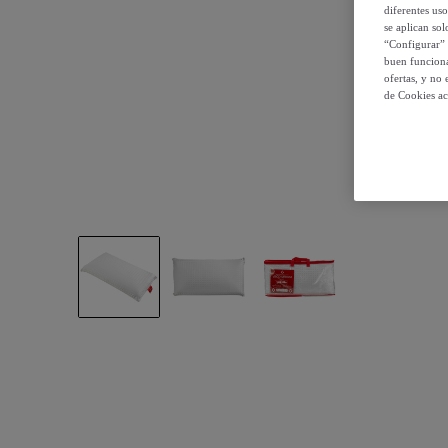
diferentes us
se aplican so
“Configurar” 
buen funciona
ofertas, y no
de Cookies ac