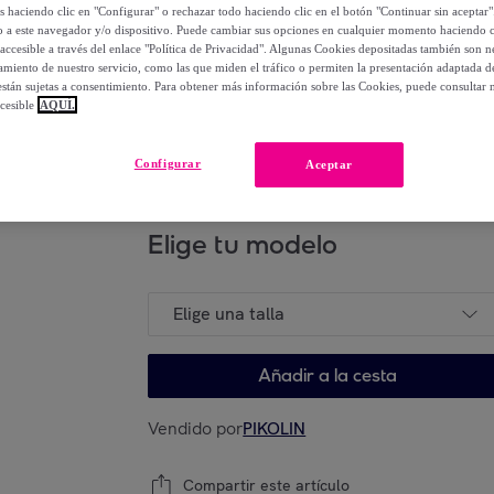
os haciendo clic en "Configurar" o rechazar todo haciendo clic en el botón "Continuar sin aceptar"
lo a este navegador y/o dispositivo. Puede cambiar sus opciones en cualquier momento haciendo cl
75
,
€
80
accesible a través del enlace "Política de Privacidad". Algunas Cookies depositadas también son ne
-
50
%
miento de nuestro servicio, como las que miden el tráfico o permiten la presentación adaptada d
 están sujetas a consentimiento. Para obtener más información sobre las Cookies, puede consultar n
cesible
AQUÍ.
Posible recogida de tu antiguo producto
ver
,
Configurar
Aceptar
Elige tu modelo
Elige una talla
Añadir a la cesta
Vendido por
PIKOLIN
Compartir este artículo