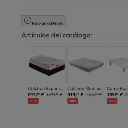
Reportar contenido
Artículos del catálogo:
Colchón Espuma HR y Visco + Canapé + Almoha
Colchón Muelles Ensacados y 
Cama Base
591
,
€
515
,
€
189
,
€
99
1479
,
€
70
1146
,
€
00
3
98
00
-
60
%
-
55
%
-
49
%