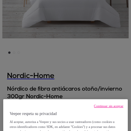
Nordic-Home
Nórdico de fibra antiácaros otoño/invierno
300gr Nordic-Home
Continuar sin aceptar
Desde
Veepee respeta su privacidad
29
,
€
99
Al aceptar, autoriza a Veepee y sus socios a usar rastreadores (como cookies u
otros identificadores como SDK, en adelante "Cookies") y a procesar sus datos