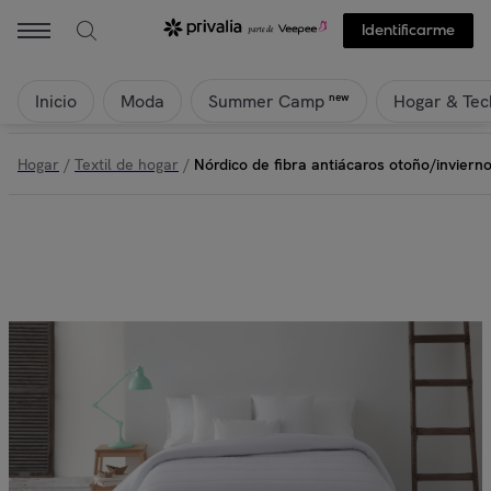
Identificarme
Inicio
Moda
Hogar & Tec
new
Summer Camp
Hogar
/
Textil de hogar
/
Nórdico de fibra antiácaros otoño/invier