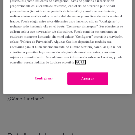
personales (como sus datos de navegación, datos de pedidos e información
63
,
€
00
proporcionada en su cuenta de miembro) con el fin de ofrecerle publicidad
-
52
%
personalizada (incluida en su pantalla de televisión) y medir su rendimiento,
realizar ciertos análisis sobre la actividad de ventas y con fines de lucha contra el
Vendido por
Nordic-Home
fraude. Puede elegir entre estos diferentes usos haciendo clic en "Configurar" o
rechazar todo haciendo clic en el botón "Continuar sin aceptar". Sus elecciones se
aplican solo a este navegador y/o dispositivo. Puede cambiar sus opciones en
cualquier momento haciendo clic en el enlace “Configurar” accesible a través del
enlace "Política de Privacidad". Algunas Cookies depositadas también son
necesarias para el buen funcionamiento de nuestro servicio, como las que miden
Entrega
el tráfico o permiten la presentación adaptada de nuestras ofertas, y no están
sujetas a consentimiento. Para obtener más información sobre las Cookies, puede
consultar nuestra Política de Cookies accesible
AQUÍ.
Envío gratis
Configurar
Aceptar
Entrega: Entre el
28/08
y el
31/08
¿Cómo funciona?