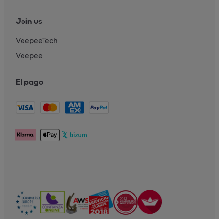
Join us
VeepeeTech
Veepee
El pago