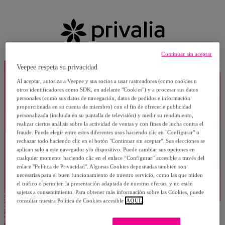
Continuar sin aceptar
Veepee respeta su privacidad
Al aceptar, autoriza a Veepee y sus socios a usar rastreadores (como cookies u
otros identificadores como SDK, en adelante "Cookies") y a procesar sus datos
personales (como sus datos de navegación, datos de pedidos e información
proporcionada en su cuenta de miembro) con el fin de ofrecerle publicidad
personalizada (incluida en su pantalla de televisión) y medir su rendimiento,
realizar ciertos análisis sobre la actividad de ventas y con fines de lucha contra el
fraude. Puede elegir entre estos diferentes usos haciendo clic en "Configurar" o
rechazar todo haciendo clic en el botón "Continuar sin aceptar". Sus elecciones se
aplican solo a este navegador y/o dispositivo. Puede cambiar sus opciones en
cualquier momento haciendo clic en el enlace “Configurar” accesible a través del
enlace "Política de Privacidad". Algunas Cookies depositadas también son
necesarias para el buen funcionamiento de nuestro servicio, como las que miden
el tráfico o permiten la presentación adaptada de nuestras ofertas, y no están
sujetas a consentimiento. Para obtener más información sobre las Cookies, puede
consultar nuestra Política de Cookies accesible
AQUÍ.