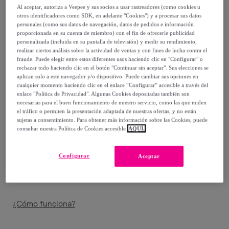
27
,
€
23
Al aceptar, autoriza a Veepee y sus socios a usar rastreadores (como cookies u
-
25
%
otros identificadores como SDK, en adelante "Cookies") y a procesar sus datos
personales (como sus datos de navegación, datos de pedidos e información
proporcionada en su cuenta de miembro) con el fin de ofrecerle publicidad
personalizada (incluida en su pantalla de televisión) y medir su rendimiento,
Posible recogida de tu antiguo producto
ver condiciones
,
realizar ciertos análisis sobre la actividad de ventas y con fines de lucha contra el
fraude. Puede elegir entre estos diferentes usos haciendo clic en "Configurar" o
rechazar todo haciendo clic en el botón "Continuar sin aceptar". Sus elecciones se
Vendido por
PIKOLIN
aplican solo a este navegador y/o dispositivo. Puede cambiar sus opciones en
cualquier momento haciendo clic en el enlace “Configurar” accesible a través del
enlace "Política de Privacidad". Algunas Cookies depositadas también son
necesarias para el buen funcionamiento de nuestro servicio, como las que miden
el tráfico o permiten la presentación adaptada de nuestras ofertas, y no están
sujetas a consentimiento. Para obtener más información sobre las Cookies, puede
Entrega
consultar nuestra Política de Cookies accesible
AQUÍ.
Envío gratis
Configurar
Aceptar
Entrega: Entre el
09/08
y el
12/08
¿Cómo funciona?