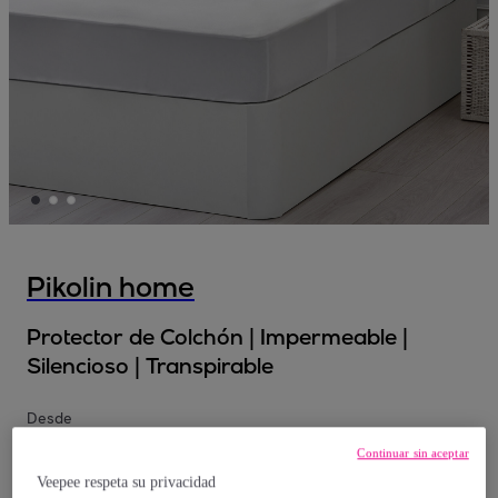
Pikolin home
Protector de Colchón | Impermeable |
Silencioso | Transpirable
Desde
20
,
€
40
Continuar sin aceptar
Veepee respeta su privacidad