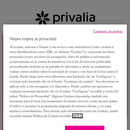
Continuar sin aceptar
Veepee respeta su privacidad
Al aceptar, autoriza a Veepee y sus socios a usar rastreadores (como cookies u
otros identificadores como SDK, en adelante "Cookies") y a procesar sus datos
personales (como sus datos de navegación, datos de pedidos e información
proporcionada en su cuenta de miembro) con el fin de ofrecerle publicidad
personalizada (incluida en su pantalla de televisión) y medir su rendimiento,
realizar ciertos análisis sobre la actividad de ventas y con fines de lucha contra el
fraude. Puede elegir entre estos diferentes usos haciendo clic en "Configurar" o
rechazar todo haciendo clic en el botón "Continuar sin aceptar". Sus elecciones se
aplican solo a este navegador y/o dispositivo. Puede cambiar sus opciones en
cualquier momento haciendo clic en el enlace “Configurar” accesible a través del
enlace "Política de Privacidad". Algunas Cookies depositadas también son
necesarias para el buen funcionamiento de nuestro servicio, como las que miden
el tráfico o permiten la presentación adaptada de nuestras ofertas, y no están
sujetas a consentimiento. Para obtener más información sobre las Cookies, puede
consultar nuestra Política de Cookies accesible
AQUÍ.