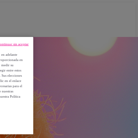
ontinuar sin aceptar
, en adelante
proporcionada en
y medir su
egir entre estos
. Sus elecciones
ic en el enlace
cesarias para el
e nuestras
uestra Política