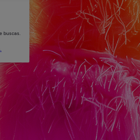
e buscas.
.