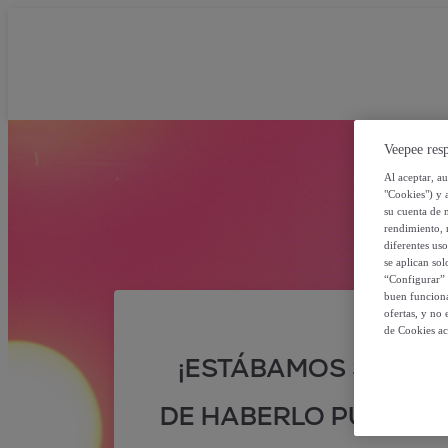
Veepee resp
Al aceptar, a
"Cookies") y 
su cuenta de 
rendimiento, r
diferentes us
se aplican so
“Configurar” 
buen funciona
ofertas, y no
de Cookies ac
¡ESTÁBAMOS SEGUR
DE HABERLO PUESTO