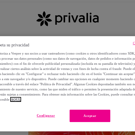
C
eta su privacidad
utoriza a Veepee y sus socios a usar rastreadores (como cookies u otros identificadores como SDK
a procesar sus datos personales (como sus datos de navegación, datos de pedidos e información 
miembro) con el fin de ofrecerle publicidad personalizada (incluida en su pantalla de televisión) 
ealizar ciertos análisis sobre la actividad de ventas y con fines de lucha contra el fraude. Puede el
os haciendo clic en "Configurar" o rechazar todo haciendo clic en el botón "Continuar sin aceptar"
lo a este navegador y/o dispositivo. Puede cambiar sus opciones en cualquier momento haciendo cl
accesible a través del enlace "Política de Privacidad". Algunas Cookies depositadas también son ne
miento de nuestro servicio, como las que miden el tráfico o permiten la presentación adaptada d
 están sujetas a consentimiento. Para obtener más información sobre las Cookies, puede consultar n
cesible
AQUÍ.
OS
Configurar
Aceptar
 POR