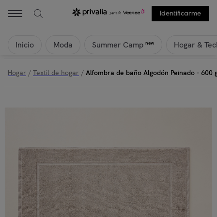
Identificarme
Inicio
Moda
Hogar & Tec
new
Summer Camp
Hogar
/
Textil de hogar
/
Alfombra de baño Algodón Peinado - 600