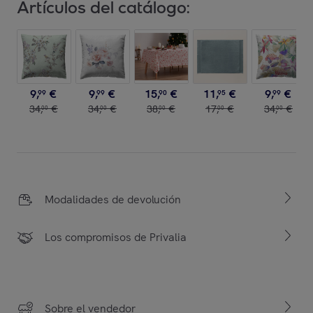
Artículos del catálogo:
9
,
€
9
,
€
15
,
€
11
,
€
9
,
€
99
99
90
95
99
34
,
€
34
,
€
38
,
€
17
,
€
34
,
€
00
00
00
00
00
Modalidades de devolución
Los compromisos de Privalia
Sobre el vendedor