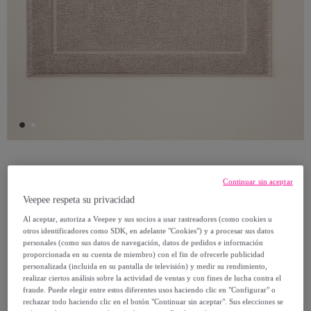
Ethere
Continuar sin aceptar
Veepee respeta su privacidad
Alfombra de baño Algodón Peinado - 600
Al aceptar, autoriza a Veepee y sus socios a usar rastreadores (como cookies u
g/m2 NUT
otros identificadores como SDK, en adelante "Cookies") y a procesar sus datos
Modelo:
50X70
personales (como sus datos de navegación, datos de pedidos e información
proporcionada en su cuenta de miembro) con el fin de ofrecerle publicidad
personalizada (incluida en su pantalla de televisión) y medir su rendimiento,
8
,
€
realizar ciertos análisis sobre la actividad de ventas y con fines de lucha contra el
95
fraude. Puede elegir entre estos diferentes usos haciendo clic en "Configurar" o
rechazar todo haciendo clic en el botón "Continuar sin aceptar". Sus elecciones se