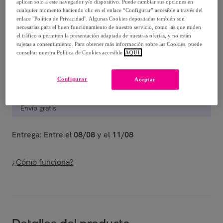
15
,
€
aplican solo a este navegador y/o dispositivo. Puede cambiar sus opciones en
00
cualquier momento haciendo clic en el enlace “Configurar” accesible a través del
-
40
%
enlace "Política de Privacidad". Algunas Cookies depositadas también son
necesarias para el buen funcionamiento de nuestro servicio, como las que miden
Vendido por
ONNA STUDIO
el tráfico o permiten la presentación adaptada de nuestras ofertas, y no están
sujetas a consentimiento. Para obtener más información sobre las Cookies, puede
consultar nuestra Política de Cookies accesible
AQUÍ.
Configurar
Aceptar
Entrega
Envío gratis
Entrega: Entre el
08/08
y el
11/08
¿Cómo funciona?