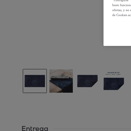
“Configurar” 
buen funciona
ofertas, y no
de Cookies ac
Entrega