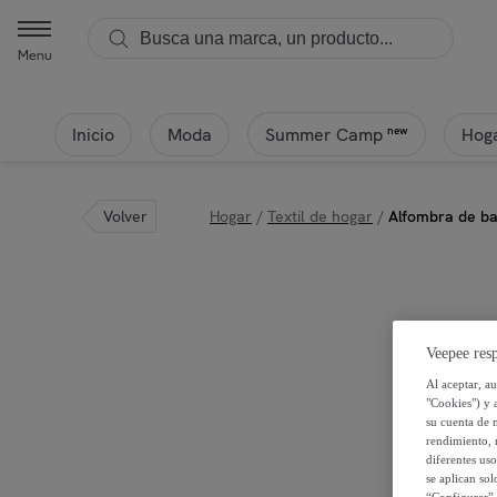
Menu
Inicio
Moda
Hoga
new
Summer Camp
Volver
Hogar
/
Textil de hogar
/
Alfombra de b
Veepee resp
Al aceptar, a
"Cookies") y 
su cuenta de 
rendimiento, r
diferentes us
se aplican so