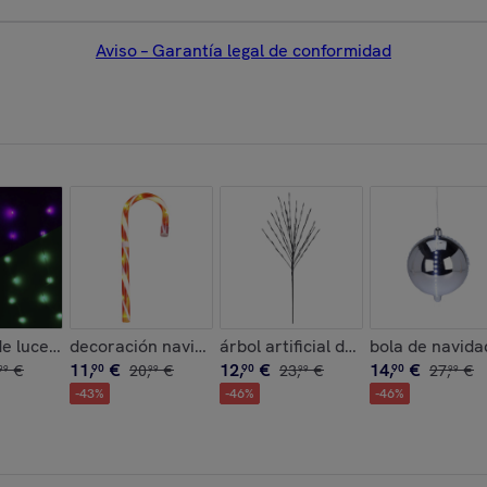
Aviso – Garantía legal de conformidad
 led blancas y temporizador
bol de navidad en papel panal de abeja color blanco, verde y 
e luces de cortina con 240 luces led rgb con control remoto d
decoración navideña bastón de caramelo con luces le
árbol artificial de 110cm con 80 l
bola de navidad
11
,
€
12
,
€
14
,
€
€
90
20
,
€
90
23
,
€
90
27
,
€
99
99
99
99
-
43
%
-
46
%
-
46
%