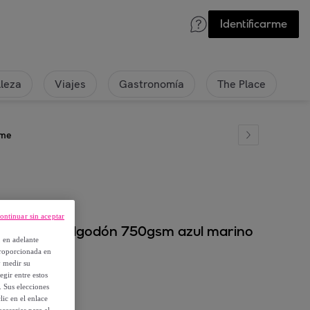
Identificarme
lleza
Viajes
Gastronomía
The Place
ome
ontinuar sin aceptar
80cm 100% algodón 750gsm azul marino
, en adelante
proporcionada en
y medir su
egir entre estos
. Sus elecciones
ic en el enlace