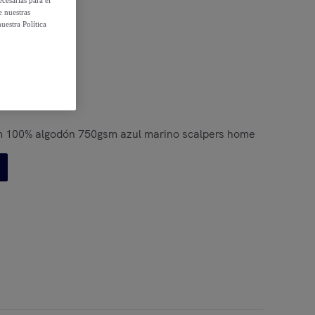
cesarias para el
e nuestras
uestra Política
 condiciones
m 100% algodón 750gsm azul marino scalpers home