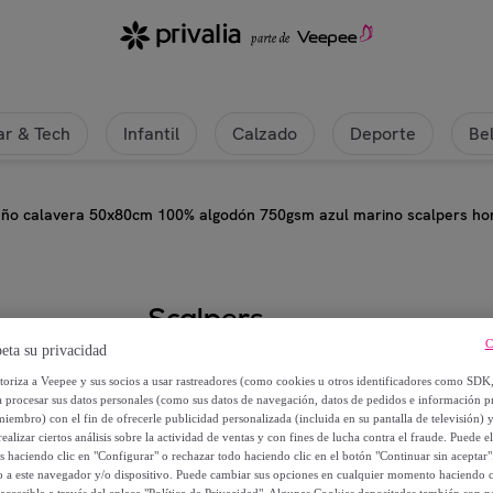
r & Tech
Infantil
Calzado
Deporte
Be
año calavera 50x80cm 100% algodón 750gsm azul marino scalpers h
Scalpers
C
eta su privacidad
Alfombra de baño calavera 50x
utoriza a Veepee y sus socios a usar rastreadores (como cookies u otros identificadores como SDK
scalpers home
a procesar sus datos personales (como sus datos de navegación, datos de pedidos e información 
miembro) con el fin de ofrecerle publicidad personalizada (incluida en su pantalla de televisión) 
ealizar ciertos análisis sobre la actividad de ventas y con fines de lucha contra el fraude. Puede el
14
,
€
99
os haciendo clic en "Configurar" o rechazar todo haciendo clic en el botón "Continuar sin aceptar"
lo a este navegador y/o dispositivo. Puede cambiar sus opciones en cualquier momento haciendo cl