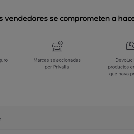
sus vendedores se comprometen a hacer
guro
Marcas seleccionadas
Devoluc
por Privalia
productos e
que haya p
n