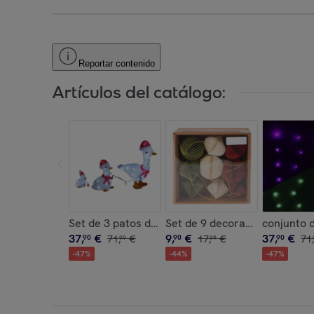
Reportar contenido
Artículos del catálogo:
Set de 3 patos decorativos navideños con luces
Set de 9 decoraciones para ár
conjunto d
37
,
€
9
,
€
37
,
€
90
71
,
€
90
17
,
€
90
71
,
99
99
-
47
%
-
44
%
-
47
%