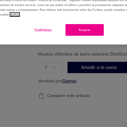
accesible a través del enlace "Política de Privacidad". Algunas Cookies depositadas también son ne
34
,
€
90
miento de nuestro servicio, como las que miden el tráfico o permiten la presentación adaptada d
-
57
%
 están sujetas a consentimiento. Para obtener más información sobre las Cookies, puede consultar n
cesible
AQUÍ.
Posible recogida de tu antiguo producto
ver
,
Configurar
Aceptar
Modelo:
Alfombra de baño calavera 50x80c
1
Añadir a la cesta
Vendido por
Diempi
Compartir este artículo