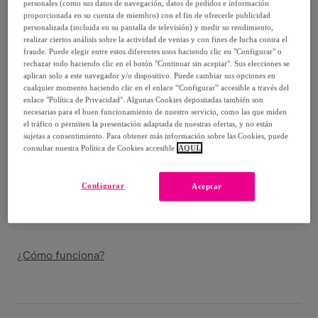
45
,
€
personales (como sus datos de navegación, datos de pedidos e información
99
proporcionada en su cuenta de miembro) con el fin de ofrecerle publicidad
-
50
%
personalizada (incluida en su pantalla de televisión) y medir su rendimiento,
realizar ciertos análisis sobre la actividad de ventas y con fines de lucha contra el
Vendido por
Diempi
fraude. Puede elegir entre estos diferentes usos haciendo clic en "Configurar" o
rechazar todo haciendo clic en el botón "Continuar sin aceptar". Sus elecciones se
aplican solo a este navegador y/o dispositivo. Puede cambiar sus opciones en
Último producto
cualquier momento haciendo clic en el enlace “Configurar” accesible a través del
enlace "Política de Privacidad". Algunas Cookies depositadas también son
necesarias para el buen funcionamiento de nuestro servicio, como las que miden
el tráfico o permiten la presentación adaptada de nuestras ofertas, y no están
sujetas a consentimiento. Para obtener más información sobre las Cookies, puede
consultar nuestra Política de Cookies accesible
AQUÍ.
Entrega
Entrega desde
5,95 €
Configurar
Aceptar
Entrega: Entre el
12/08
y el
15/08
¿Cómo funciona?