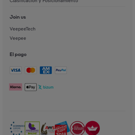
Clasificación y Posicionamiento
Join us
VeepeeTech
Veepee
El pago