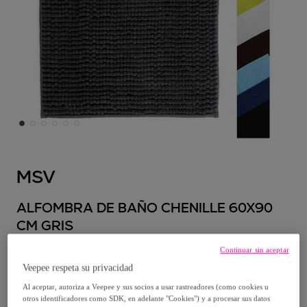
MSV
ALFOMBRA DE BAÑO CHENILLE 60X90
CM GRIS
Modelo:
60X90CM
Continuar sin aceptar
Veepee respeta su privacidad
22
,
€
99
Al aceptar, autoriza a Veepee y sus socios a usar rastreadores (como cookies u
otros identificadores como SDK, en adelante "Cookies") y a procesar sus datos