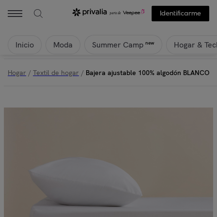
Identificarme
Inicio
Moda
Hogar & Tec
new
Summer Camp
Hogar
/
Textil de hogar
/
Bajera ajustable 100% algodón BLANCO