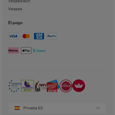
VeepeeTech
Veepee
El pago
Privalia ES