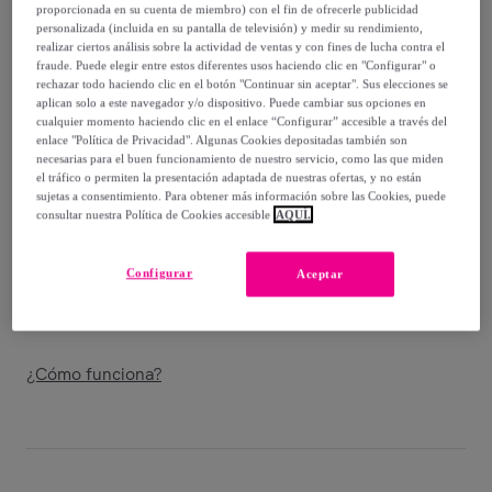
-
61
%
proporcionada en su cuenta de miembro) con el fin de ofrecerle publicidad
personalizada (incluida en su pantalla de televisión) y medir su rendimiento,
Vendido por
ONNA STUDIO
realizar ciertos análisis sobre la actividad de ventas y con fines de lucha contra el
fraude. Puede elegir entre estos diferentes usos haciendo clic en "Configurar" o
rechazar todo haciendo clic en el botón "Continuar sin aceptar". Sus elecciones se
aplican solo a este navegador y/o dispositivo. Puede cambiar sus opciones en
cualquier momento haciendo clic en el enlace “Configurar” accesible a través del
enlace "Política de Privacidad". Algunas Cookies depositadas también son
Entrega
necesarias para el buen funcionamiento de nuestro servicio, como las que miden
el tráfico o permiten la presentación adaptada de nuestras ofertas, y no están
sujetas a consentimiento. Para obtener más información sobre las Cookies, puede
Entrega desde
4,95 €
consultar nuestra Política de Cookies accesible
AQUÍ.
Gratis desde 60 € de compra
Configurar
Aceptar
Entrega: Entre el
07/08
y el
10/08
¿Cómo funciona?