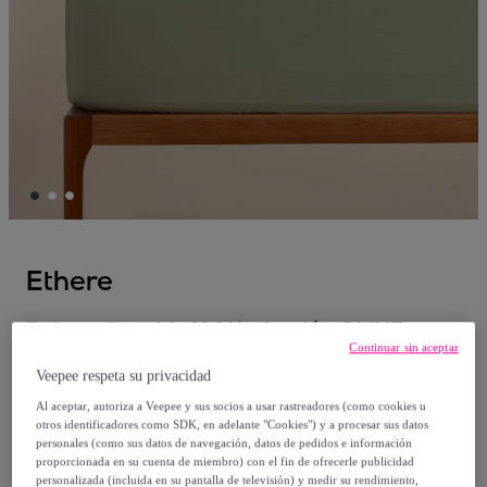
Ethere
Bajera ajustable 100% algodón OLIVE
Continuar sin aceptar
Veepee respeta su privacidad
Desde
Al aceptar, autoriza a Veepee y sus socios a usar rastreadores (como cookies u
14
,
€
99
otros identificadores como SDK, en adelante "Cookies") y a procesar sus datos
personales (como sus datos de navegación, datos de pedidos e información
proporcionada en su cuenta de miembro) con el fin de ofrecerle publicidad
39
,
€
00
personalizada (incluida en su pantalla de televisión) y medir su rendimiento,