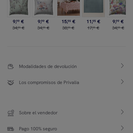
9
,
€
9
,
€
15
,
€
11
,
€
9
,
€
99
99
90
95
99
34
,
€
34
,
€
38
,
€
17
,
€
34
,
€
00
00
00
00
00
Modalidades de devolución
Los compromisos de Privalia
Sobre el vendedor
Pago 100% seguro