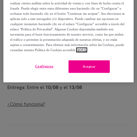
-
61
%
realizar ciertos análisis sobre la actividad de ventas y con fines de lucha contra el
fraude. Puede elegir entre estos diferentes usos haciendo clic en "Configurar" o
Vendido por
ONNA STUDIO
rechazar todo haciendo clic en el botón "Continuar sin aceptar". Sus elecciones se
aplican solo a este navegador y/o dispositivo. Puede cambiar sus opciones en
cualquier momento haciendo clic en el enlace “Configurar” accesible a través del
enlace "Política de Privacidad". Algunas Cookies depositadas también son
necesarias para el buen funcionamiento de nuestro servicio, como las que miden
el tráfico o permiten la presentación adaptada de nuestras ofertas, y no están
Entrega
sujetas a consentimiento. Para obtener más información sobre las Cookies, puede
consultar nuestra Política de Cookies accesible
AQUÍ.
Entrega desde
4,95 €
Configurar
Aceptar
Gratis desde 60 € de compra
Entrega: Entre el
10/08
y el
13/08
¿Cómo funciona?