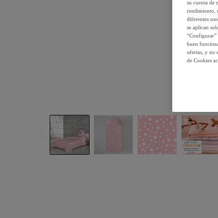
su cuenta de 
rendimiento, r
diferentes us
se aplican so
“Configurar” 
buen funciona
ofertas, y no
de Cookies ac