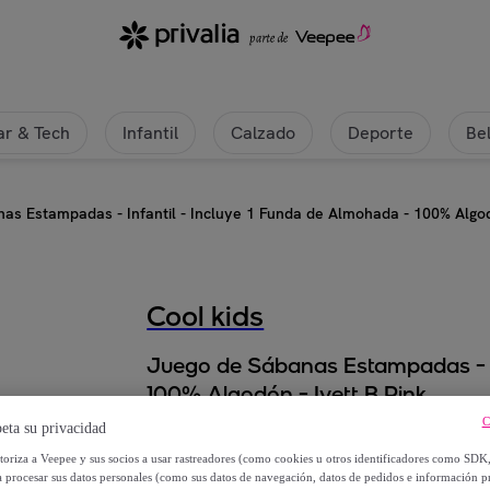
 de Almohada - 100% Algodón - Ivett B Pink | Privalia
r & Tech
Infantil
Calzado
Deporte
Be
as Estampadas - Infantil - Incluye 1 Funda de Almohada - 100% Algodó
Cool kids
Juego de Sábanas Estampadas - In
100% Algodón - Ivett B Pink
C
eta su privacidad
Desde
utoriza a Veepee y sus socios a usar rastreadores (como cookies u otros identificadores como SDK
31
,
€
95
a procesar sus datos personales (como sus datos de navegación, datos de pedidos e información 