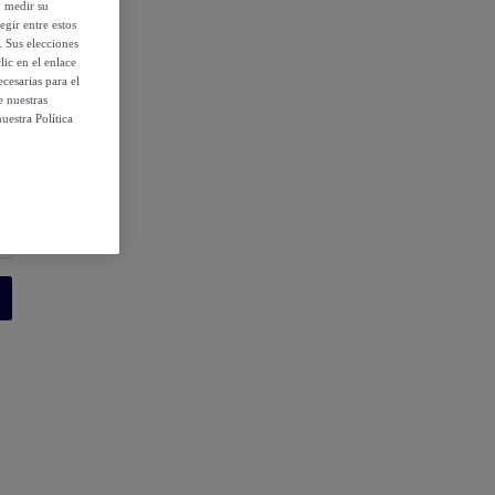
y medir su
egir entre estos
. Sus elecciones
ic en el enlace
cesarias para el
e nuestras
uestra Política