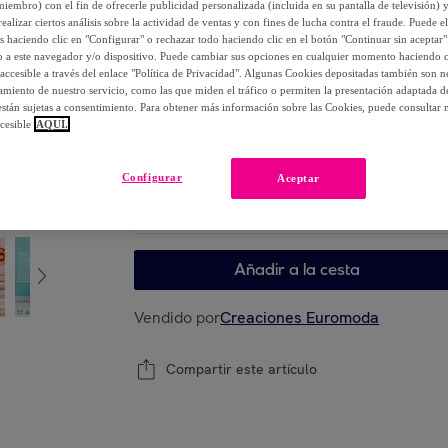
miembro) con el fin de ofrecerle publicidad personalizada (incluida en su pantalla de televisión) 
ealizar ciertos análisis sobre la actividad de ventas y con fines de lucha contra el fraude. Puede el
59
,
€
os haciendo clic en "Configurar" o rechazar todo haciendo clic en el botón "Continuar sin aceptar"
00
lo a este navegador y/o dispositivo. Puede cambiar sus opciones en cualquier momento haciendo cl
-
45
%
accesible a través del enlace "Política de Privacidad". Algunas Cookies depositadas también son ne
miento de nuestro servicio, como las que miden el tráfico o permiten la presentación adaptada d
 están sujetas a consentimiento. Para obtener más información sobre las Cookies, puede consultar n
cesible
AQUÍ.
Elige tu modelo
Configurar
Aceptar
Elige tu modelo
Añadir a la cesta
Vendido por
Creaciones Euromoda
Compartir este artículo