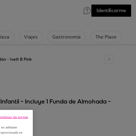
Identificarme
lleza
Viajes
Gastronomía
The Place
n - Ivett B Pink
fantil - Incluye 1 Funda de Almohada -
ontinuar sin aceptar
, en adelante
proporcionada en