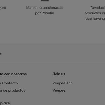
guro
Marcas seleccionadas
Devoluc
por Privalia
productos e
que haya p
n
ta con nosotros
Join us
y Contacto
VeepeeTech
da de productos
Veepee
place