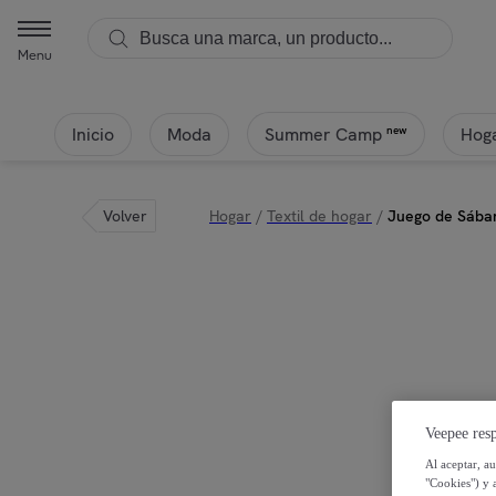
Cool kids - Juego de Sábanas Estampadas - Infantil - Incluye 1 Funda
Menu
Inicio
Moda
Hoga
new
Summer Camp
Volver
Hogar
/
Textil de hogar
/
Juego de Sában
Veepee resp
Al aceptar, a
"Cookies") y 