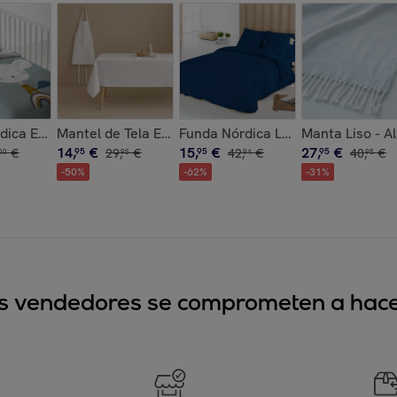
rofibra - 300 gr/m² con Tacto Pluma - Ona Gray
Antimanchas - 100% Algodón - Half panamá - Sacchio
ica Estampada - Reversible - Infantil - Cierre Solapa - 100%
Mantel de Tela Estampado - Antimanchas - 100% Algo
Funda Nórdica Lisa - 100% Microfi
Manta Liso - A
14
,
€
15
,
€
27
,
€
€
95
29
,
€
95
42
,
€
95
40
,
€
00
95
94
95
-
50
%
-
62
%
-
31
%
sus vendedores se comprometen a hacer