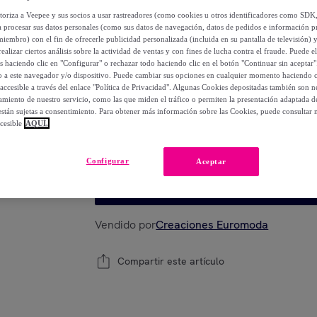
utoriza a Veepee y sus socios a usar rastreadores (como cookies u otros identificadores como SDK
124
,
€
a procesar sus datos personales (como sus datos de navegación, datos de pedidos e información 
00
miembro) con el fin de ofrecerle publicidad personalizada (incluida en su pantalla de televisión) 
-
43
%
ealizar ciertos análisis sobre la actividad de ventas y con fines de lucha contra el fraude. Puede el
os haciendo clic en "Configurar" o rechazar todo haciendo clic en el botón "Continuar sin aceptar"
lo a este navegador y/o dispositivo. Puede cambiar sus opciones en cualquier momento haciendo cl
accesible a través del enlace "Política de Privacidad". Algunas Cookies depositadas también son ne
miento de nuestro servicio, como las que miden el tráfico o permiten la presentación adaptada d
Elige tu modelo
 están sujetas a consentimiento. Para obtener más información sobre las Cookies, puede consultar n
cesible
AQUÍ.
Elige tu modelo
Configurar
Aceptar
Añadir a la cesta
Vendido por
Creaciones Euromoda
Compartir este artículo