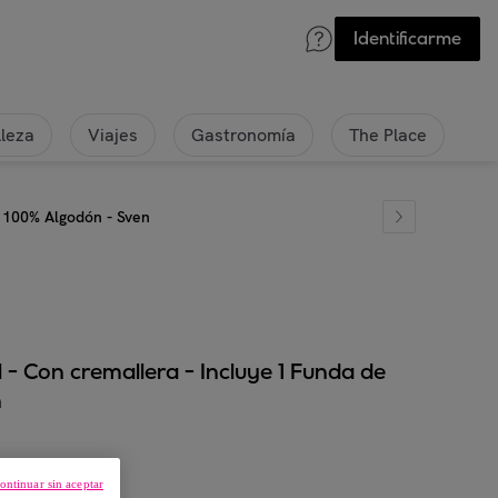
Identificarme
lleza
Viajes
Gastronomía
The Place
- 100% Algodón - Sven
 - Con cremallera - Incluye 1 Funda de
n
ontinuar sin aceptar