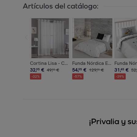
Artículos del catálogo:
Cortina Lisa - Con Ojales - 100% Poliéster - Blan
Funda Nórdica Estampada - Ci
Funda Nór
32
,
€
54
,
€
31
,
€
95
49
,
€
95
129
,
€
45
52
,
00
00
-
32
%
-
57
%
-
39
%
¡Privalia y 