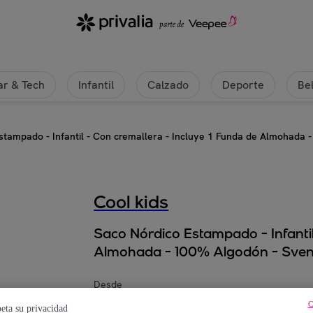
cluye 1 Funda de Almohada - 100% Algodón - Sven | Privalia
r & Tech
Infantil
Calzado
Deporte
Be
stampado - Infantil - Con cremallera - Incluye 1 Funda de Almohada 
Cool kids
Saco Nórdico Estampado - Infantil
Almohada - 100% Algodón - Sve
Desde
69
,
€
95
C
eta su privacidad