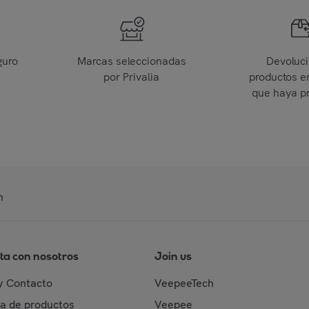
guro
Marcas seleccionadas
Devoluc
por Privalia
productos e
que haya p
n
ta con nosotros
Join us
y Contacto
VeepeeTech
da de productos
Veepee