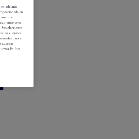
, en adelante
proporcionada en
y medir su
egir entre estos
. Sus elecciones
ic en el enlace
cesarias para el
e nuestras
uestra Política