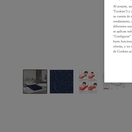
Al aceptar, a
"Cookies") y 
su cuenta de 
rendimiento, r
diferentes us
se aplican so
“Configurar” 
buen funciona
ofertas, y no
de Cookies ac