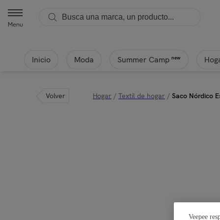
Cool kids - Saco Nórdico Estampado - Infantil - Con cremallera - In
Menu
Inicio
Moda
Hoga
new
Summer Camp
Volver
Hogar
/
Textil de hogar
/
Saco Nórdico E
Veepee resp