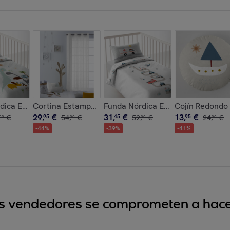
co
erre Solapa - 100% Algodón - Incluye 1/2 Fundas de Almohada
dica Estampada - Reversible - Infantil - Cierre Solapa - 100%
Cortina Estampada - Con Ojales - 100% Algodón - Est
Funda Nórdica Estampada - Reversi
Cojín Redondo 
29
,
€
31
,
€
13
,
€
€
95
54
,
€
45
52
,
€
95
24
,
€
00
00
00
00
-
44
%
-
39
%
-
41
%
sus vendedores se comprometen a hacer