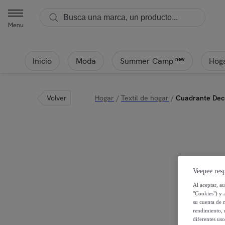
Menu
Inicio
Moda
Hoga
new
Summer Camp
Volver
Hogar
/
Textil de hogar
/
Cuadrante Deco
Veepee resp
Al aceptar, a
"Cookies") y 
su cuenta de 
rendimiento, r
diferentes us