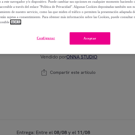
lo a este navegador y/o dispositivo. Puede cambiar sus opciones en cualquier momento haciendo cl
-
70
%
accesible a través del enlace "Política de Privacidad". Algunas Cookies depositadas también son ne
miento de nuestro servicio, como las que miden el tráfico o permiten la presentación adaptada d
 están sujetas a consentimiento. Para obtener más información sobre las Cookies, puede consultar n
cesible
AQUÍ.
Modelo:
80X80
Configurar
Aceptar
1
Añadir a la cesta
Vendido por
ONNA STUDIO
Compartir este artículo
Entrega: Entre el
08/08
y el
11/08