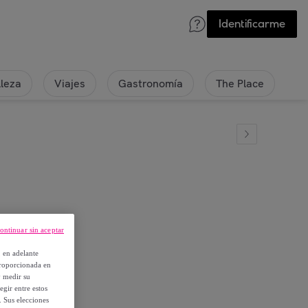
Identificarme
lleza
Viajes
Gastronomía
The Place
Cuarzo
ontinuar sin aceptar
, en adelante
proporcionada en
y medir su
egir entre estos
. Sus elecciones