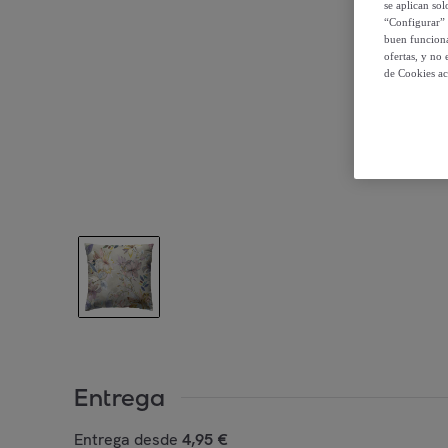
se aplican so
“Configurar” 
buen funciona
ofertas, y no
de Cookies ac
Entrega
Entrega desde
4,95 €