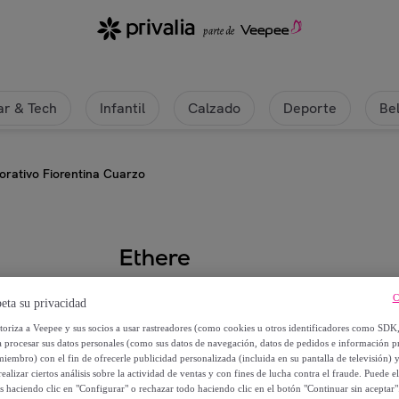
r & Tech
Infantil
Calzado
Deporte
Be
rativo Fiorentina Cuarzo
Ethere
Cuadrante Decorativo Fiorentina 
C
eta su privacidad
utoriza a Veepee y sus socios a usar rastreadores (como cookies u otros identificadores como SDK
9
,
€
99
a procesar sus datos personales (como sus datos de navegación, datos de pedidos e información 
miembro) con el fin de ofrecerle publicidad personalizada (incluida en su pantalla de televisión) 
ealizar ciertos análisis sobre la actividad de ventas y con fines de lucha contra el fraude. Puede el
34
,
€
00
os haciendo clic en "Configurar" o rechazar todo haciendo clic en el botón "Continuar sin aceptar"