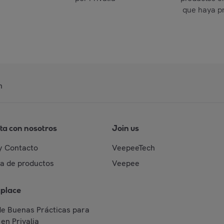
que haya p
n
ta con nosotros
Join us
y Contacto
VeepeeTech
da de productos
Veepee
place
de Buenas Prácticas para
en Privalia