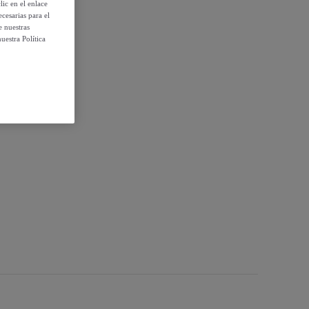
ic en el enlace
cesarias para el
e nuestras
uestra Política