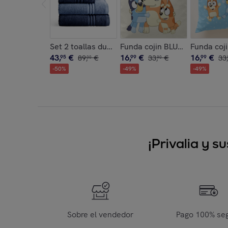
Set 2 toallas ducha + 2 toallas lavabo navy- ce
Funda cojin BLUEY con rellen
Funda coji
43
,
€
16
,
€
16
,
€
95
89
,
€
99
33
,
€
99
33
,
00
90
-
50
%
-
49
%
-
49
%
¡Privalia y 
Sobre el vendedor
Pago 100% se