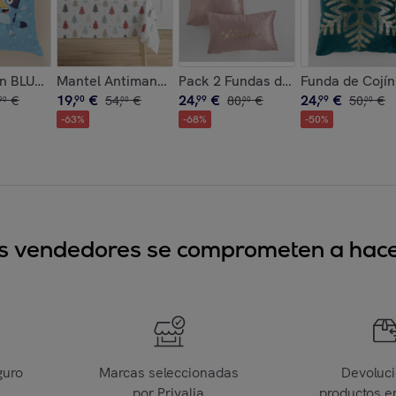
leste premium
o 45x45 .
n BLUEY con relleno 45x45 .
Mantel Antimanchas 100% Algodón Brindis Nordic
Pack 2 Fundas de Cojín Terciopelo
Funda de Cojín
19
,
€
24
,
€
24
,
€
€
90
54
,
€
99
80
,
€
99
50
,
€
90
00
00
00
-
63
%
-
68
%
-
50
%
sus vendedores se comprometen a hacer
guro
Marcas seleccionadas
Devoluc
por Privalia
productos e