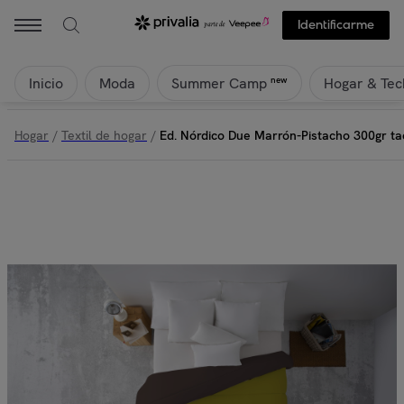
Identificarme
Inicio
Moda
Hogar & Tec
new
Summer Camp
Hogar
/
Textil de hogar
/
Ed. Nórdico Due Marrón-Pistacho 300gr t