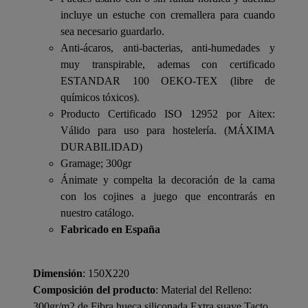
incluye un estuche con cremallera para cuando
sea necesario guardarlo.
Anti-ácaros, anti-bacterias, anti-humedades y
muy transpirable, ademas con certificado
ESTANDAR 100 OEKO-TEX (libre de
químicos tóxicos).
Producto Certificado ISO 12952 por Aitex:
Válido para uso para hostelería. (MÁXIMA
DURABILIDAD)
Gramage; 300gr
Ánimate y compelta la decoración de la cama
con los cojines a juego que encontrarás en
nuestro catálogo.
Fabricado en España
Dimensión
: 150X220
Composición del producto
: Material del Relleno:
300gr/m2 de Fibra hueca siliconada Extra suave Tacto