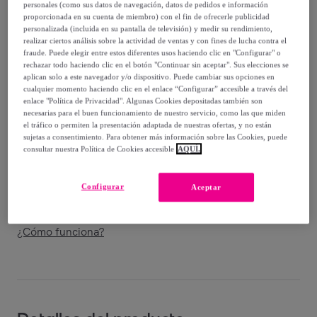
76
,
€
personales (como sus datos de navegación, datos de pedidos e información
00
proporcionada en su cuenta de miembro) con el fin de ofrecerle publicidad
-
52
%
personalizada (incluida en su pantalla de televisión) y medir su rendimiento,
realizar ciertos análisis sobre la actividad de ventas y con fines de lucha contra el
Vendido por
Nordic-Home
fraude. Puede elegir entre estos diferentes usos haciendo clic en "Configurar" o
rechazar todo haciendo clic en el botón "Continuar sin aceptar". Sus elecciones se
aplican solo a este navegador y/o dispositivo. Puede cambiar sus opciones en
cualquier momento haciendo clic en el enlace “Configurar” accesible a través del
enlace "Política de Privacidad". Algunas Cookies depositadas también son
necesarias para el buen funcionamiento de nuestro servicio, como las que miden
Entrega
el tráfico o permiten la presentación adaptada de nuestras ofertas, y no están
sujetas a consentimiento. Para obtener más información sobre las Cookies, puede
consultar nuestra Política de Cookies accesible
AQUÍ.
Envío gratis
Configurar
Aceptar
Entrega: Entre el
30/08
y el
02/09
¿Cómo funciona?