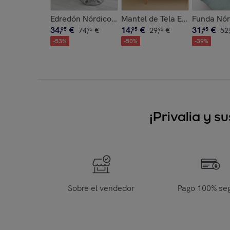
Edredón Nórdico Estampado - 100% Poliéster Mic
Mantel de Tela Estampado - 
Funda Nórd
34
,
€
14
,
€
31
,
€
95
74
,
€
95
29
,
€
45
52
,
95
95
-
53
%
-
50
%
-
39
%
¡Privalia y 
Sobre el vendedor
Pago 100% se