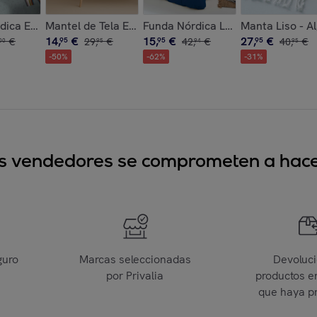
rofibra - 300 gr/m² con Tacto Pluma - Ona Gray
Antimanchas - 100% Algodón - Half panamá - Sacchio
ica Estampada - Reversible - Infantil - Cierre Solapa - 100%
Mantel de Tela Estampado - Antimanchas - 100% Algo
Funda Nórdica Lisa - 100% Microfi
Manta Liso - A
14
,
€
15
,
€
27
,
€
€
95
29
,
€
95
42
,
€
95
40
,
€
00
95
94
95
-
50
%
-
62
%
-
31
%
sus vendedores se comprometen a hacer
guro
Marcas seleccionadas
Devoluc
por Privalia
productos e
que haya p