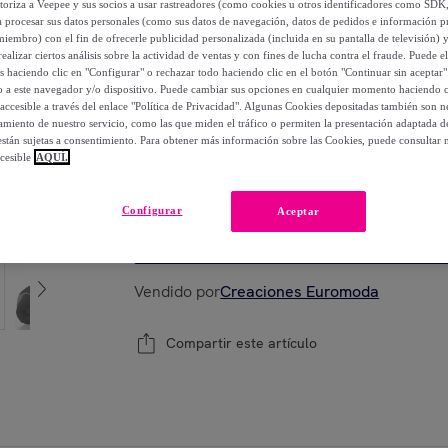
utoriza a Veepee y sus socios a usar rastreadores (como cookies u otros identificadores como SDK
79
,
€
00
a procesar sus datos personales (como sus datos de navegación, datos de pedidos e información 
-
63
%
miembro) con el fin de ofrecerle publicidad personalizada (incluida en su pantalla de televisión) 
ealizar ciertos análisis sobre la actividad de ventas y con fines de lucha contra el fraude. Puede el
os haciendo clic en "Configurar" o rechazar todo haciendo clic en el botón "Continuar sin aceptar"
lo a este navegador y/o dispositivo. Puede cambiar sus opciones en cualquier momento haciendo cl
accesible a través del enlace "Política de Privacidad". Algunas Cookies depositadas también son ne
Elige tu modelo
miento de nuestro servicio, como las que miden el tráfico o permiten la presentación adaptada d
 están sujetas a consentimiento. Para obtener más información sobre las Cookies, puede consultar n
cesible
AQUÍ.
Elige tu modelo
Configurar
Aceptar
Añadir a la cesta
Vendido por
Creaciones Euromoda
Compartir este artículo