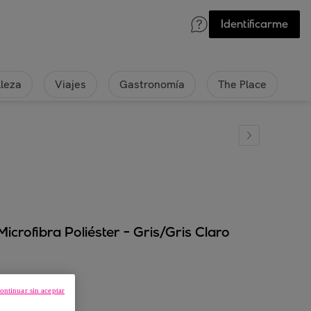
Identificarme
lleza
Viajes
Gastronomía
The Place
crofibra Poliéster - Gris/Gris Claro
ontinuar sin aceptar