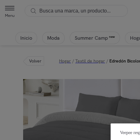
Menu
Inicio
Moda
Hoga
new
Summer Camp
Volver
Hogar
/
Textil de hogar
/
Edredón Bicolor
Veepee resp