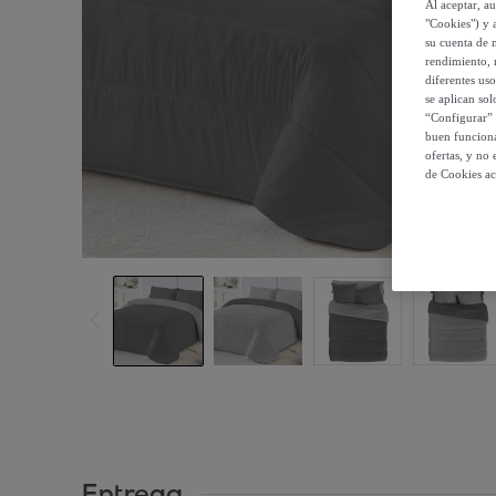
Al aceptar, a
"Cookies") y 
su cuenta de 
rendimiento, r
diferentes us
se aplican so
“Configurar” 
buen funciona
ofertas, y no
de Cookies ac
Entrega