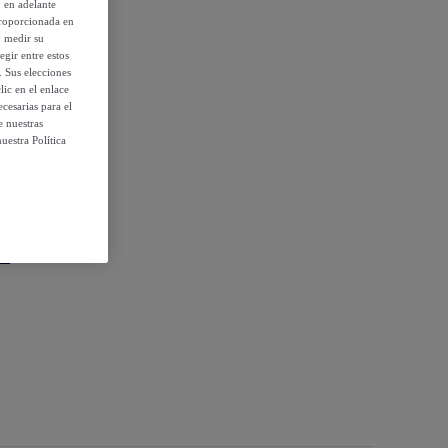
, en adelante
proporcionada en
y medir su
egir entre estos
. Sus elecciones
ic en el enlace
cesarias para el
e nuestras
uestra Política