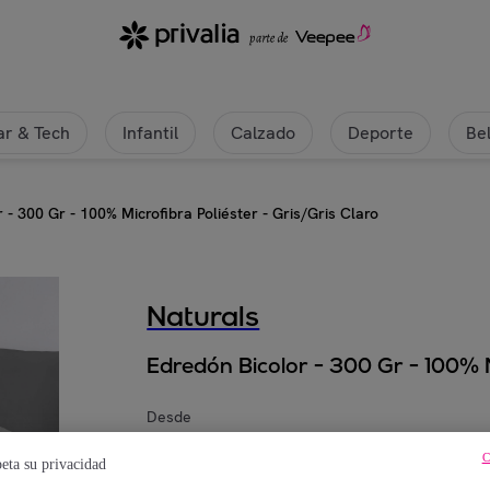
r & Tech
Infantil
Calzado
Deporte
Be
 - 300 Gr - 100% Microfibra Poliéster - Gris/Gris Claro
Naturals
Edredón Bicolor - 300 Gr - 100% Mi
Desde
28
,
€
95
C
eta su privacidad