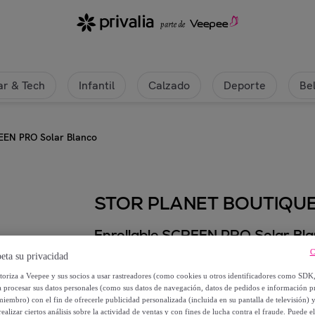
r & Tech
Infantil
Calzado
Deporte
Be
EEN PRO Solar Blanco
STOR PLANET BOUTIQU
Enrollable SCREEN PRO Solar Bl
C
eta su privacidad
Desde
utoriza a Veepee y sus socios a usar rastreadores (como cookies u otros identificadores como SDK
81
,
€
50
a procesar sus datos personales (como sus datos de navegación, datos de pedidos e información 
miembro) con el fin de ofrecerle publicidad personalizada (incluida en su pantalla de televisión) 
ealizar ciertos análisis sobre la actividad de ventas y con fines de lucha contra el fraude. Puede el