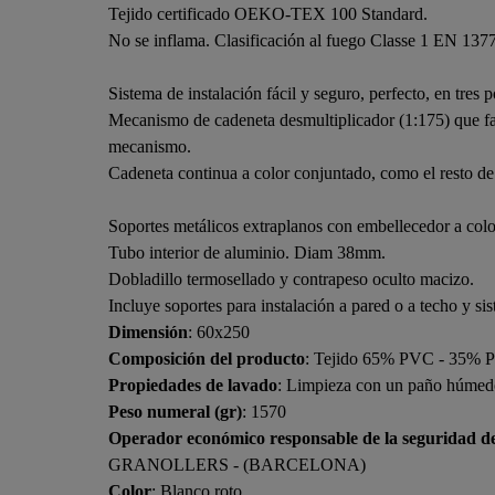
Tejido certificado OEKO-TEX 100 Standard.
No se inflama. Clasificación al fuego Classe 1 EN 1377
Sistema de instalación fácil y seguro, perfecto, en tres
Mecanismo de cadeneta desmultiplicador (1:175) que faci
mecanismo.
Cadeneta continua a color conjuntado, como el resto d
Soportes metálicos extraplanos con embellecedor a color 
Tubo interior de aluminio. Diam 38mm.
Dobladillo termosellado y contrapeso oculto macizo.
Incluye soportes para instalación a pared o a techo y sis
Dimensión
: 60x250
Composición del producto
: Tejido 65% PVC - 35% Po
Propiedades de lavado
: Limpieza con un paño húmed
Peso numeral (gr)
: 1570
Operador económico responsable de la seguridad d
GRANOLLERS - (BARCELONA)
Color
: Blanco roto