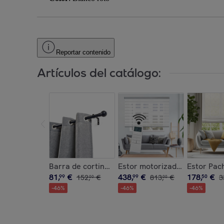
Reportar contenido
Artículos del catálogo:
Barra de cortina d.28mm Aros Negro 110-200cm
Estor motorizado Noche & D
Estor Pach
81
,
€
438
,
€
178
,
€
99
152
,
€
99
813
,
€
50
3
00
00
-
46
%
-
46
%
-
46
%