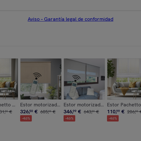
Aviso – Garantía legal de conformidad
ía SQUARE Blanco
etto Estrellas
Estor motorizado CALM Camel
Estor motorizado SCREEN Gris
Estor Pachetto
326
,
€
346
,
€
110
,
€
31
,
€
50
605
,
€
99
643
,
€
99
206
,
00
00
00
00
-
46
%
-
46
%
-
46
%