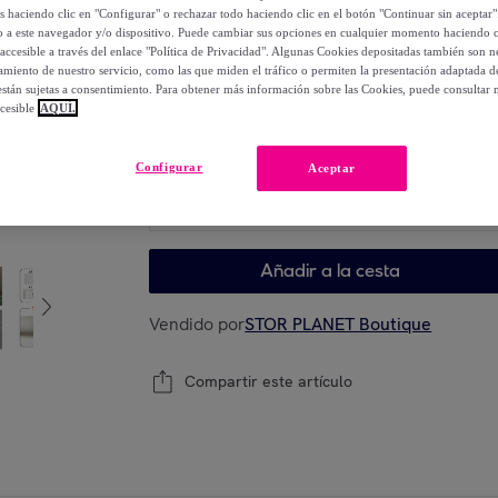
151
,
€
os haciendo clic en "Configurar" o rechazar todo haciendo clic en el botón "Continuar sin aceptar"
00
lo a este navegador y/o dispositivo. Puede cambiar sus opciones en cualquier momento haciendo cl
-
46
%
accesible a través del enlace "Política de Privacidad". Algunas Cookies depositadas también son ne
miento de nuestro servicio, como las que miden el tráfico o permiten la presentación adaptada d
 están sujetas a consentimiento. Para obtener más información sobre las Cookies, puede consultar n
cesible
AQUÍ.
Elige tu modelo
Configurar
Aceptar
Elige tu modelo
Añadir a la cesta
Vendido por
STOR PLANET Boutique
Compartir este artículo