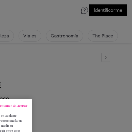
Identificarme
lleza
Viajes
Gastronomía
The Place
E
anco
ontinuar sin aceptar
, en adelante
proporcionada en
y medir su
egir entre estos