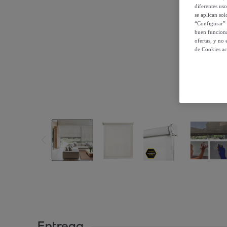
diferentes us
se aplican so
“Configurar” 
buen funciona
ofertas, y no
de Cookies ac
Entrega