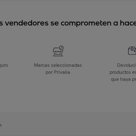
sus vendedores se comprometen a hacer
guro
Marcas seleccionadas
Devoluc
por Privalia
productos e
que haya p
n