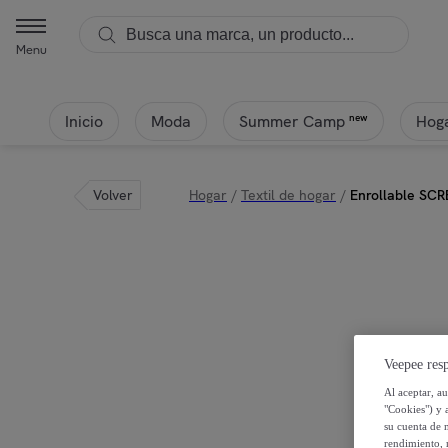
Menu
Inicio
Moda
Hoga
new
Summer Camp
Volver
Hogar
/
Textil de hogar
/
Enrollable SCR
Veepee resp
Al aceptar, a
"Cookies") y 
su cuenta de 
rendimiento, r