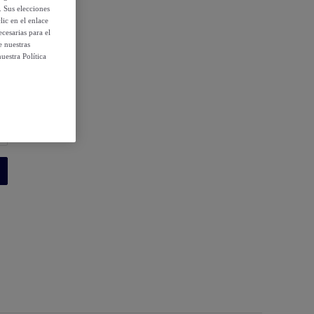
. Sus elecciones
ic en el enlace
cesarias para el
e nuestras
uestra Política