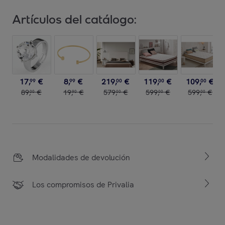
Artículos del catálogo:
17
,
€
8
,
€
219
,
€
119
,
€
109
,
€
99
99
00
00
00
89
,
€
19
,
€
579
,
€
599
,
€
599
,
€
00
90
00
00
00
Modalidades de devolución
Los compromisos de Privalia