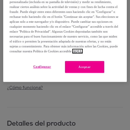
-
68
%
personalizada (incluida en su pantalla de televisión) y medir su rendimiento,
realizar ciertos análisis sobre la actividad de ventas y con fines de lucha contra el
Vendido por
Homeflex
fraude. Puede elegir entre estos diferentes usos haciendo clic en "Configurar" o
rechazar todo haciendo clic en el botón "Continuar sin aceptar". Sus elecciones se
aplican solo a este navegador y/o dispositivo. Puede cambiar sus opciones en
cualquier momento haciendo clic en el enlace “Configurar” accesible a través del
enlace "Política de Privacidad". Algunas Cookies depositadas también son
necesarias para el buen funcionamiento de nuestro servicio, como las que miden
el tráfico o permiten la presentación adaptada de nuestras ofertas, y no están
Entrega
sujetas a consentimiento. Para obtener más información sobre las Cookies, puede
consultar nuestra Política de Cookies accesible
AQUÍ.
Envío gratis
Configurar
Aceptar
Entrega: Entre el
11/08
y el
14/08
¿Cómo funciona?
Detalles del producto