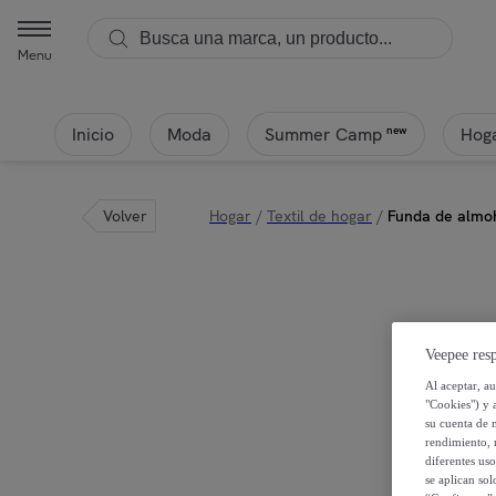
Menu
Inicio
Moda
Hoga
new
Summer Camp
Volver
Hogar
/
Textil de hogar
/
Funda de almoh
Veepee resp
Al aceptar, a
"Cookies") y 
su cuenta de 
rendimiento, r
diferentes us
se aplican so