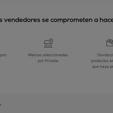
sus vendedores se comprometen a hacer
guro
Marcas seleccionadas
Devoluc
por Privalia
productos e
que haya p
n