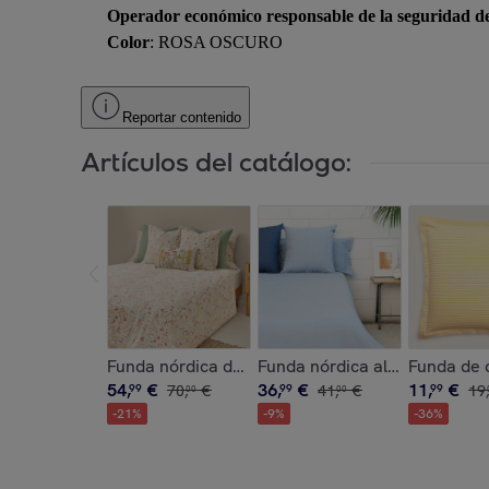
Operador económico responsable de la seguridad d
Color
: ROSA OSCURO
Reportar contenido
Artículos del catálogo:
Funda nórdica de algodón percal 180 hilos flore
Funda nórdica algodón percal
Funda de 
54
,
€
36
,
€
11
,
€
99
70
,
€
99
41
,
€
99
19
,
00
00
-
21
%
-
9
%
-
36
%