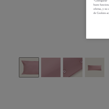
“Configurar” 
buen funciona
ofertas, y no
de Cookies ac