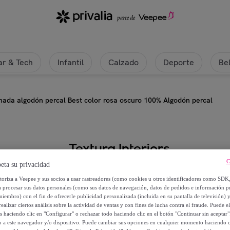
r & Tech
Infantil
Calzado
Deporte
Be
ada algodón percal Best color rosa oscuro 100% Algodón percal
Textura Interiors
C
eta su privacidad
Funda de almohada algodón perca
utoriza a Veepee y sus socios a usar rastreadores (como cookies u otros identificadores como SDK
percal
a procesar sus datos personales (como sus datos de navegación, datos de pedidos e información 
miembro) con el fin de ofrecerle publicidad personalizada (incluida en su pantalla de televisión) 
ealizar ciertos análisis sobre la actividad de ventas y con fines de lucha contra el fraude. Puede el
Desde
os haciendo clic en "Configurar" o rechazar todo haciendo clic en el botón "Continuar sin aceptar"
12
,
€
lo a este navegador y/o dispositivo. Puede cambiar sus opciones en cualquier momento haciendo cl
99