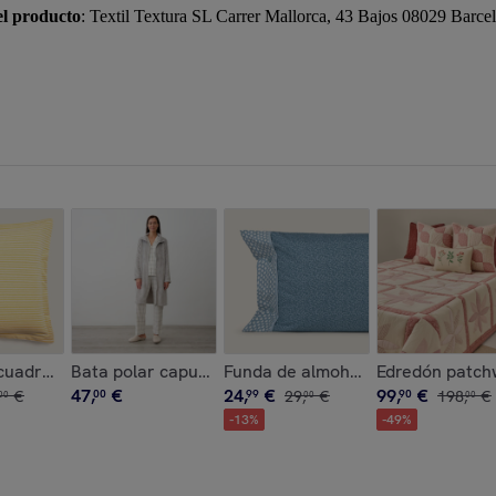
el producto
: Textil Textura SL Carrer Mallorca, 43 Bajos 08029 Bar
s Ferdu color verde 100% Algodón percal
 en algodón Best Bic2 color azul claro 100% Algodón percal
cuadrante algodón punto Punto color marfil lino Punto de algo
Bata polar capucha Yanu color gris Poliéster
Funda de almohada algodón estam
Edredón patchw
47
,
€
24
,
€
99
,
€
€
00
99
29
,
€
90
198
,
€
00
00
00
-
13
%
-
49
%