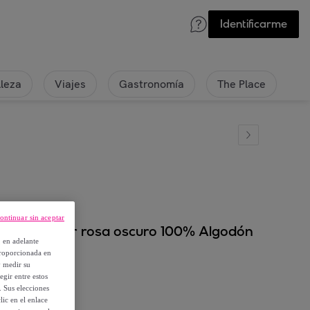
Identificarme
lleza
Viajes
Gastronomía
The Place
ontinuar sin aceptar
l Best color rosa oscuro 100% Algodón
, en adelante
proporcionada en
y medir su
egir entre estos
. Sus elecciones
ic en el enlace