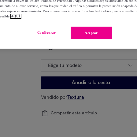
accesible a través del enlace "Política de Privacidad". Algunas Cookies depositadas también son ne
miento de nuestro servicio, como las que miden el tráfico o permiten la presentación adaptada d
 están sujetas a consentimiento. Para obtener más información sobre las Cookies, puede consultar n
15
,
€
00
cesible
AQUÍ.
-
13
%
Configurar
Aceptar
Elige tu modelo
Elige tu modelo
Añadir a la cesta
Vendido por
Textura
Compartir este artículo