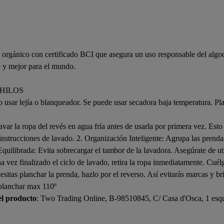
orgánico con certificado BCI que asegura un uso responsable del algod
e y mejor para el mundo.
 HILOS
 usar lejía o blanqueador. Se puede usar secadora baja temperatura. Pl
var la ropa del revés en agua fría antes de usarla por primera vez. Esto 
instrucciones de lavado. 2. Organización Inteligente: Agrupa las prenda
 Equilibrada: Evita sobrecargar el tambor de la lavadora. Asegúrate de u
 vez finalizado el ciclo de lavado, retira la ropa inmediatamente. Cuélga
necesitas planchar la prenda, hazlo por el reverso. Así evitarás ma
planchar max 110º
el producto
: Two Trading Online, B-98510845, C/ Casa d'Osca, 1 esqui