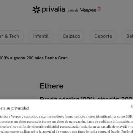
r & Tech
Infantil
Calzado
Deporte
Be
100% algodón 200 hilos Danha Gran
Ethere
Funda nórdica 100% algodón 200
C
eta su privacidad
Desde
utoriza a Veepee y sus socios a usar rastreadores (como cookies u otros identificadores como SDK
36
,
€
99
a procesar sus datos personales (como sus datos de navegación, datos de pedidos e información 
miembro) con el fin de ofrecerle publicidad personalizada (incluida en su pantalla de televisión) 
ealizar ciertos análisis sobre la actividad de ventas y con fines de lucha contra el fraude. Puede el