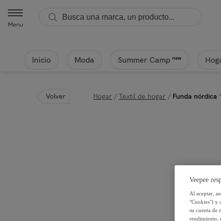
Menu
Inicio
Moda
Hoga
new
Summer Camp
Volver
Hogar
/
Textil de hogar
/
Funda nórdica 
Veepee resp
Al aceptar, a
"Cookies") y 
su cuenta de 
rendimiento, r