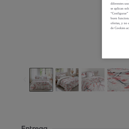
diferentes us
se aplican so
“Configurar” 
buen funciona
ofertas, y no
de Cookies ac
Entrega