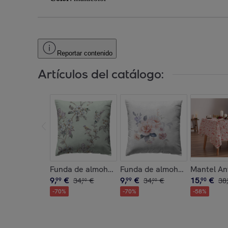
Reportar contenido
Artículos del catálogo:
Funda de almohada seiren agua
Funda de almohada yuri blan
Mantel An
9
,
€
9
,
€
15
,
€
99
34
,
€
99
34
,
€
90
38
,
00
00
-
70
%
-
70
%
-
58
%