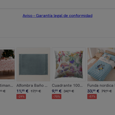
Aviso – Garantía legal de conformidad
co
timanchas 100% Algodón Family Blanco
Alfombra Baño Harmony Artic - Zero Twist - 600 Gra
Cuadrante 100% Algodón 200 hilos
Funda nordica
11
,
€
9
,
€
33
,
€
€
95
17
,
€
99
34
,
€
99
79
,
€
00
00
00
90
-
29
%
-
70
%
-
57
%