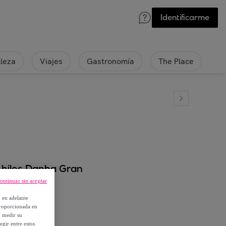
Identificarme
lleza
Viajes
Gastronomía
The Place
 hilos Danha Gran
ontinuar sin aceptar
, en adelante
proporcionada en
y medir su
egir entre estos