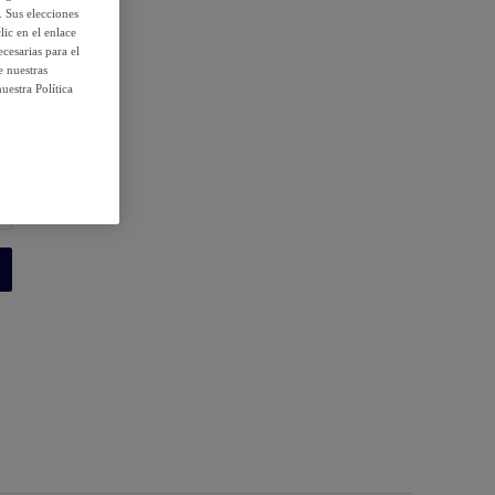
. Sus elecciones
ic en el enlace
cesarias para el
e nuestras
uestra Política