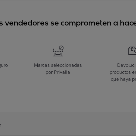
sus vendedores se comprometen a hacer
guro
Marcas seleccionadas
Devoluc
por Privalia
productos e
que haya p
n