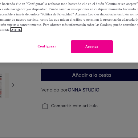
135
,
€
os haciendo clic en "Configurar" o rechazar todo haciendo clic en el botón "Continuar sin aceptar"
00
lo a este navegador y/o dispositivo. Puede cambiar sus opciones en cualquier momento haciendo cl
-
72
%
accesible a través del enlace "Política de Privacidad". Algunas Cookies depositadas también son ne
miento de nuestro servicio, como las que miden el tráfico o permiten la presentación adaptada d
 están sujetas a consentimiento. Para obtener más información sobre las Cookies, puede consultar n
cesible
AQUÍ.
Elige tu modelo
Configurar
Aceptar
Elige tu modelo
Añadir a la cesta
Vendido por
ONNA STUDIO
Compartir este artículo