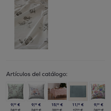
Artículos del catálogo:
9
,
€
9
,
€
15
,
€
11
,
€
9
,
€
99
99
90
95
99
34
,
€
34
,
€
38
,
€
17
,
€
34
,
€
00
00
00
00
00