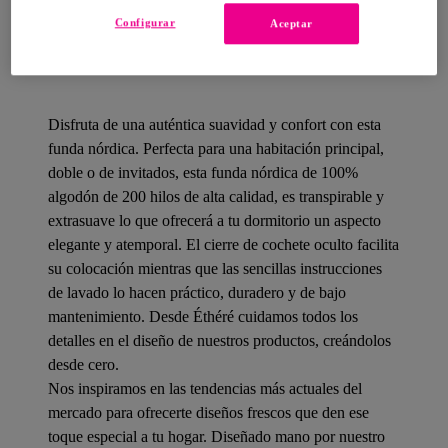
Configurar
Aceptar
Detalles del producto
Disfruta de una auténtica suavidad y confort con esta
funda nórdica. Perfecta para una habitación principal,
doble o de invitados, esta funda nórdica de 100%
algodón de 200 hilos de alta calidad, es transpirable y
extrasuave lo que ofrecerá a tu dormitorio un aspecto
elegante y atemporal. El cierre de cochete oculto facilita
su colocación mientras que las sencillas instrucciones
de lavado lo hacen práctico, duradero y de bajo
mantenimiento. Desde Éthéré cuidamos todos los
detalles en el diseño de nuestros productos, creándolos
desde cero.
Nos inspiramos en las tendencias más actuales del
mercado para ofrecerte diseños frescos que den ese
toque especial a tu hogar. Diseñado mano por nuestro