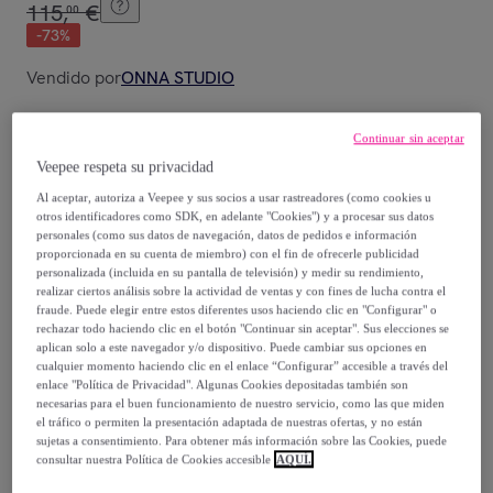
115
,
€
00
-
73
%
Vendido por
ONNA STUDIO
Continuar sin aceptar
Veepee respeta su privacidad
Entrega
Al aceptar, autoriza a Veepee y sus socios a usar rastreadores (como cookies u
otros identificadores como SDK, en adelante "Cookies") y a procesar sus datos
personales (como sus datos de navegación, datos de pedidos e información
Entrega desde
4,95 €
proporcionada en su cuenta de miembro) con el fin de ofrecerle publicidad
personalizada (incluida en su pantalla de televisión) y medir su rendimiento,
Gratis desde 60 € de compra
realizar ciertos análisis sobre la actividad de ventas y con fines de lucha contra el
fraude. Puede elegir entre estos diferentes usos haciendo clic en "Configurar" o
rechazar todo haciendo clic en el botón "Continuar sin aceptar". Sus elecciones se
Entrega: Entre el
10/08
y el
13/08
aplican solo a este navegador y/o dispositivo. Puede cambiar sus opciones en
cualquier momento haciendo clic en el enlace “Configurar” accesible a través del
enlace "Política de Privacidad". Algunas Cookies depositadas también son
¿Cómo funciona?
necesarias para el buen funcionamiento de nuestro servicio, como las que miden
el tráfico o permiten la presentación adaptada de nuestras ofertas, y no están
sujetas a consentimiento. Para obtener más información sobre las Cookies, puede
consultar nuestra Política de Cookies accesible
AQUÍ.