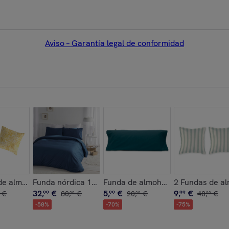
Aviso – Garantía legal de conformidad
00% algodón -
NTORINI 90x170 cm
de almohada 100%algodón KASAI B multicolor - 65x65 cm
Funda nórdica 100% algodón CASUAL - varias medidas
Funda de almohada 100% algodón 
2 Fundas de a
32
,
€
5
,
€
9
,
€
€
99
80
,
€
99
20
,
€
99
40
,
€
00
00
00
-
58
%
-
70
%
-
75
%