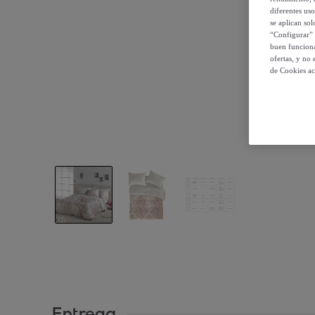
diferentes us
se aplican so
“Configurar” 
buen funciona
ofertas, y no
de Cookies ac
Entrega