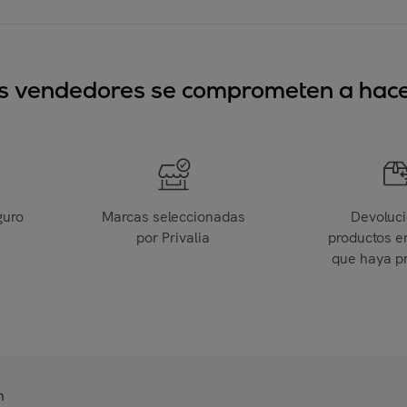
sus vendedores se comprometen a hacer
guro
Marcas seleccionadas
Devoluc
por Privalia
productos e
que haya p
n