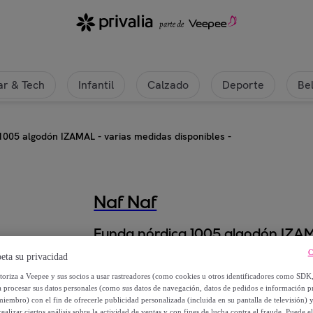
r & Tech
Infantil
Calzado
Deporte
Be
1005 algodón IZAMAL - varias medidas disponibles -
Naf Naf
Funda nórdica 1005 algodón IZAMA
C
eta su privacidad
Desde
utoriza a Veepee y sus socios a usar rastreadores (como cookies u otros identificadores como SDK
37
,
€
99
a procesar sus datos personales (como sus datos de navegación, datos de pedidos e información 
miembro) con el fin de ofrecerle publicidad personalizada (incluida en su pantalla de televisión) 
ealizar ciertos análisis sobre la actividad de ventas y con fines de lucha contra el fraude. Puede el