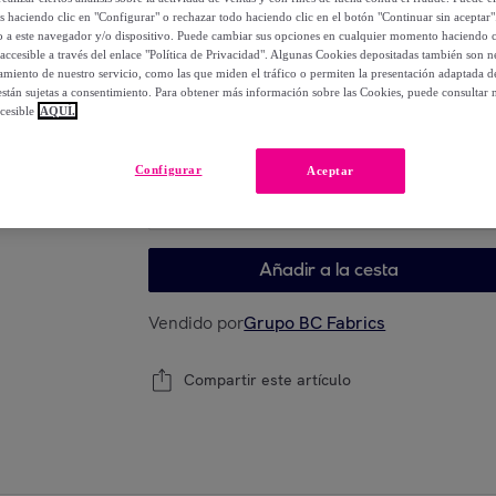
90
,
€
00
os haciendo clic en "Configurar" o rechazar todo haciendo clic en el botón "Continuar sin aceptar"
lo a este navegador y/o dispositivo. Puede cambiar sus opciones en cualquier momento haciendo cl
-
57
%
accesible a través del enlace "Política de Privacidad". Algunas Cookies depositadas también son ne
miento de nuestro servicio, como las que miden el tráfico o permiten la presentación adaptada d
 están sujetas a consentimiento. Para obtener más información sobre las Cookies, puede consultar n
cesible
AQUÍ.
Elige tu modelo
Configurar
Aceptar
Elige tu modelo
Añadir a la cesta
Vendido por
Grupo BC Fabrics
Compartir este artículo