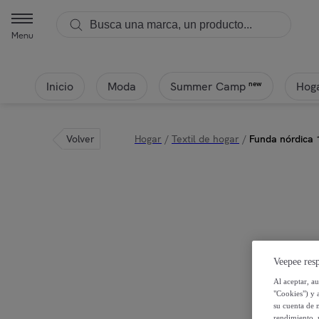
Menu
Inicio
Moda
Hoga
new
Summer Camp
Volver
Hogar
/
Textil de hogar
/
Funda nórdica 
Veepee resp
Al aceptar, a
"Cookies") y 
su cuenta de 
rendimiento, r