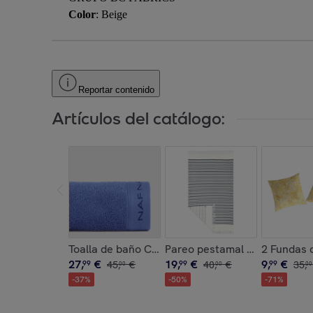
Color
: Beige
Reportar contenido
Artículos del catálogo:
Toalla de baño CASUAL azul mar 100x150 cm - 1
Pareo pestamal de playa SA
2 Fundas 
27
,
€
19
,
€
9
,
€
99
45
,
€
99
40
,
€
99
35
,
00
00
00
-
37
%
-
50
%
-
71
%