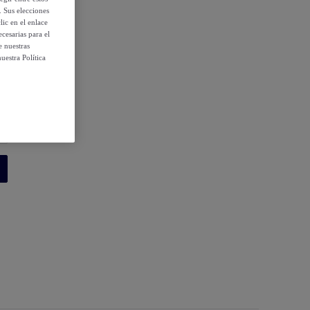
. Sus elecciones
ic en el enlace
cesarias para el
e nuestras
uestra Política