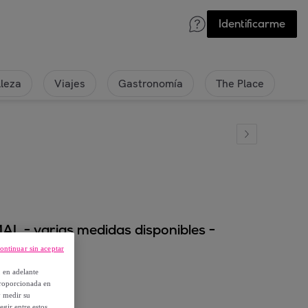
Identificarme
lleza
Viajes
Gastronomía
The Place
L - varias medidas disponibles -
ontinuar sin aceptar
, en adelante
proporcionada en
y medir su
egir entre estos