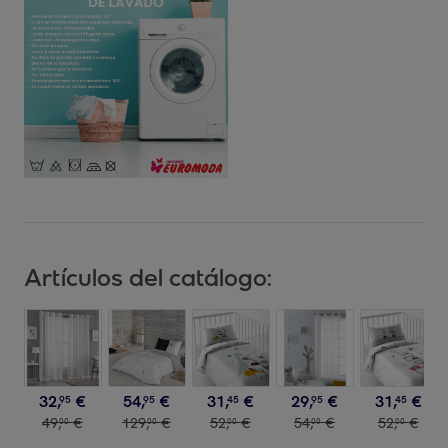
Artículos del catálogo:
32
,
€
54
,
€
31
,
€
29
,
€
31
,
€
95
95
45
95
45
49
,
€
129
,
€
52
,
€
54
,
€
52
,
€
00
00
00
00
00