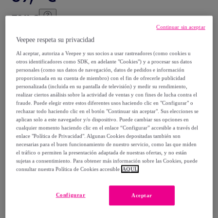
79
,
€
00
Continuar sin aceptar
-
49
%
Veepee respeta su privacidad
Vendido por
Creaciones Euromoda
Al aceptar, autoriza a Veepee y sus socios a usar rastreadores (como cookies u
otros identificadores como SDK, en adelante "Cookies") y a procesar sus datos
personales (como sus datos de navegación, datos de pedidos e información
proporcionada en su cuenta de miembro) con el fin de ofrecerle publicidad
personalizada (incluida en su pantalla de televisión) y medir su rendimiento,
realizar ciertos análisis sobre la actividad de ventas y con fines de lucha contra el
Entrega
fraude. Puede elegir entre estos diferentes usos haciendo clic en "Configurar" o
rechazar todo haciendo clic en el botón "Continuar sin aceptar". Sus elecciones se
Envío gratis
aplican solo a este navegador y/o dispositivo. Puede cambiar sus opciones en
cualquier momento haciendo clic en el enlace “Configurar” accesible a través del
enlace "Política de Privacidad". Algunas Cookies depositadas también son
Entrega: Entre el
10/08
y el
13/08
necesarias para el buen funcionamiento de nuestro servicio, como las que miden
el tráfico o permiten la presentación adaptada de nuestras ofertas, y no están
sujetas a consentimiento. Para obtener más información sobre las Cookies, puede
consultar nuestra Política de Cookies accesible
AQUÍ.
¿Cómo funciona?
Configurar
Aceptar