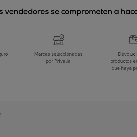
sus vendedores se comprometen a hacer
guro
Marcas seleccionadas
Devoluc
por Privalia
productos e
que haya p
n