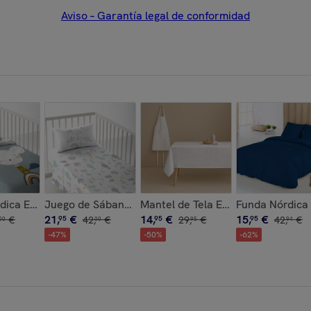
Aviso – Garantía legal de conformidad
rofibra - 300 gr/m² con Tacto Pluma - Ona Gray
Antimanchas - 100% Algodón - Half panamá - Sacchio
ica Estampada - Reversible - Infantil - Cierre Solapa - 100%
Juego de Sábanas Estampadas - Infantil - Incluye 1
Mantel de Tela Estampado - Antim
Funda Nórdica 
21
,
€
14
,
€
15
,
€
€
95
42
,
€
95
29
,
€
95
42
,
€
00
00
95
94
-
47
%
-
50
%
-
62
%