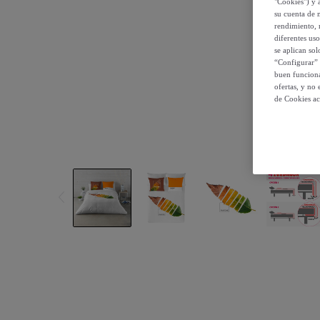
"Cookies") y 
su cuenta de 
rendimiento, r
diferentes us
se aplican so
“Configurar” 
buen funciona
ofertas, y no
de Cookies ac