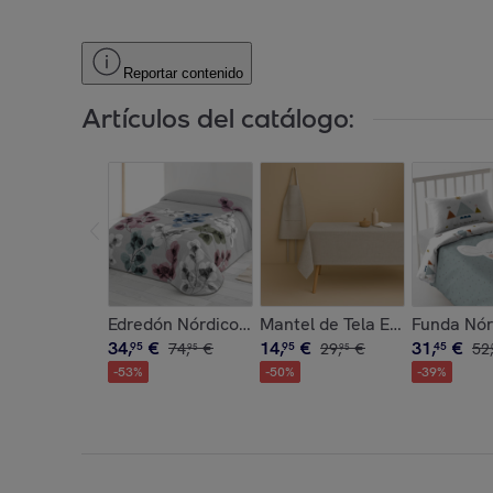
Reportar contenido
Artículos del catálogo:
Edredón Nórdico Estampado - 100% Poliéster Mic
Mantel de Tela Estampado - 
Funda Nórd
34
,
€
14
,
€
31
,
€
95
74
,
€
95
29
,
€
45
52
,
95
95
-
53
%
-
50
%
-
39
%