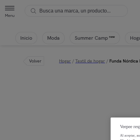
Menu
Inicio
Moda
Hoga
new
Summer Camp
Volver
Hogar
/
Textil de hogar
/
Funda Nórdica 
Veepee resp
Al aceptar, a