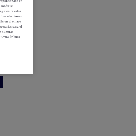
proporcionada en
y medir su
egir entre estos
. Sus elecciones
ic en el enlace
cesarias para el
e nuestras
uestra Política