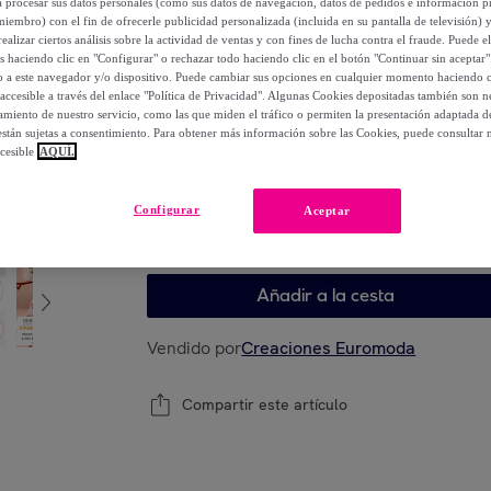
a procesar sus datos personales (como sus datos de navegación, datos de pedidos e información 
miembro) con el fin de ofrecerle publicidad personalizada (incluida en su pantalla de televisión) 
109
,
€
ealizar ciertos análisis sobre la actividad de ventas y con fines de lucha contra el fraude. Puede el
00
os haciendo clic en "Configurar" o rechazar todo haciendo clic en el botón "Continuar sin aceptar"
-
58
%
lo a este navegador y/o dispositivo. Puede cambiar sus opciones en cualquier momento haciendo cl
accesible a través del enlace "Política de Privacidad". Algunas Cookies depositadas también son ne
miento de nuestro servicio, como las que miden el tráfico o permiten la presentación adaptada d
 están sujetas a consentimiento. Para obtener más información sobre las Cookies, puede consultar n
cesible
AQUÍ.
Elige tu modelo
Configurar
Aceptar
Elige tu modelo
Añadir a la cesta
Vendido por
Creaciones Euromoda
Compartir este artículo