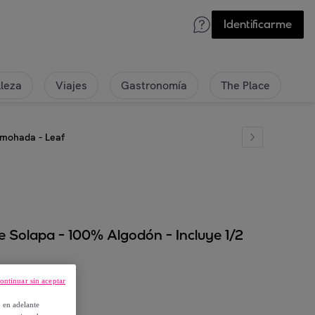
Identificarme
lleza
Viajes
Gastronomía
The Place
lmohada - Leaf
 Solapa - 100% Algodón - Incluye 1/2
ontinuar sin aceptar
, en adelante