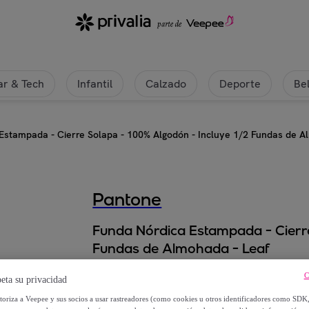
r & Tech
Infantil
Calzado
Deporte
Be
Estampada - Cierre Solapa - 100% Algodón - Incluye 1/2 Fundas de A
Pantone
Funda Nórdica Estampada - Cierre
Fundas de Almohada - Leaf
C
Desde
eta su privacidad
44
,
€
utoriza a Veepee y sus socios a usar rastreadores (como cookies u otros identificadores como SDK
95