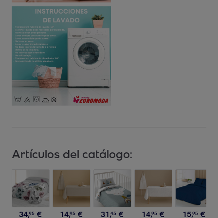
Artículos del catálogo:
34
,
€
14
,
€
31
,
€
14
,
€
15
,
€
95
95
45
95
95