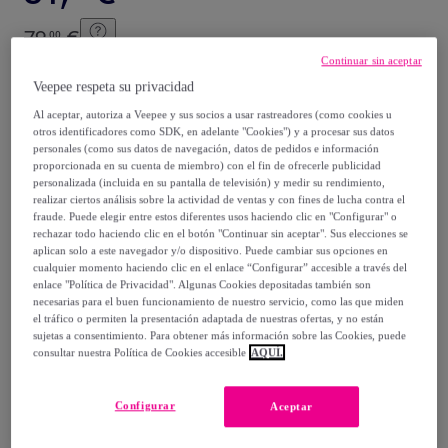
79
,
€
00
-
59
%
Continuar sin aceptar
Veepee respeta su privacidad
Vendido por
Creaciones Euromoda
Al aceptar, autoriza a Veepee y sus socios a usar rastreadores (como cookies u
otros identificadores como SDK, en adelante "Cookies") y a procesar sus datos
personales (como sus datos de navegación, datos de pedidos e información
proporcionada en su cuenta de miembro) con el fin de ofrecerle publicidad
personalizada (incluida en su pantalla de televisión) y medir su rendimiento,
Entrega
realizar ciertos análisis sobre la actividad de ventas y con fines de lucha contra el
fraude. Puede elegir entre estos diferentes usos haciendo clic en "Configurar" o
rechazar todo haciendo clic en el botón "Continuar sin aceptar". Sus elecciones se
Entrega desde
2,95 €
aplican solo a este navegador y/o dispositivo. Puede cambiar sus opciones en
cualquier momento haciendo clic en el enlace “Configurar” accesible a través del
Gratis desde 39,94 € de compra
enlace "Política de Privacidad". Algunas Cookies depositadas también son
necesarias para el buen funcionamiento de nuestro servicio, como las que miden
el tráfico o permiten la presentación adaptada de nuestras ofertas, y no están
Entrega: Entre el
11/08
y el
14/08
sujetas a consentimiento. Para obtener más información sobre las Cookies, puede
consultar nuestra Política de Cookies accesible
AQUÍ.
¿Cómo funciona?
Configurar
Aceptar