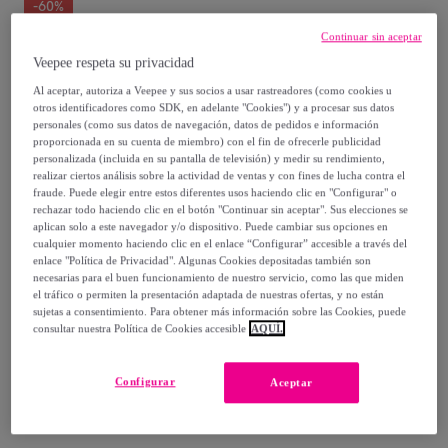
-
60
%
Continuar sin aceptar
Vendido por
ONNA STUDIO
Veepee respeta su privacidad
Al aceptar, autoriza a Veepee y sus socios a usar rastreadores (como cookies u
otros identificadores como SDK, en adelante "Cookies") y a procesar sus datos
personales (como sus datos de navegación, datos de pedidos e información
proporcionada en su cuenta de miembro) con el fin de ofrecerle publicidad
Entrega
personalizada (incluida en su pantalla de televisión) y medir su rendimiento,
realizar ciertos análisis sobre la actividad de ventas y con fines de lucha contra el
Entrega desde
4,95 €
fraude. Puede elegir entre estos diferentes usos haciendo clic en "Configurar" o
rechazar todo haciendo clic en el botón "Continuar sin aceptar". Sus elecciones se
aplican solo a este navegador y/o dispositivo. Puede cambiar sus opciones en
Gratis desde 60 € de compra
cualquier momento haciendo clic en el enlace “Configurar” accesible a través del
enlace "Política de Privacidad". Algunas Cookies depositadas también son
necesarias para el buen funcionamiento de nuestro servicio, como las que miden
Entrega: Entre el
11/08
y el
14/08
el tráfico o permiten la presentación adaptada de nuestras ofertas, y no están
sujetas a consentimiento. Para obtener más información sobre las Cookies, puede
consultar nuestra Política de Cookies accesible
AQUÍ.
¿Cómo funciona?
Configurar
Aceptar