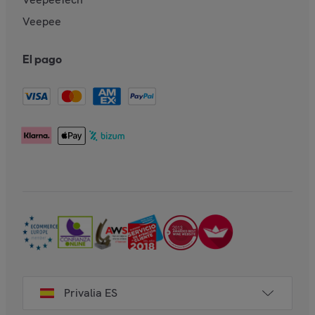
Veepee
El pago
Privalia ES