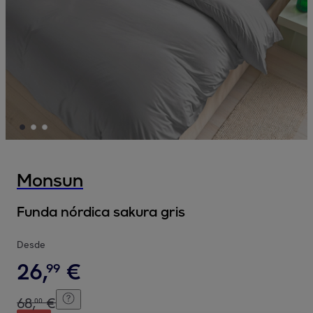
Monsun
Funda nórdica sakura gris
Desde
26
,
€
99
68
,
€
00