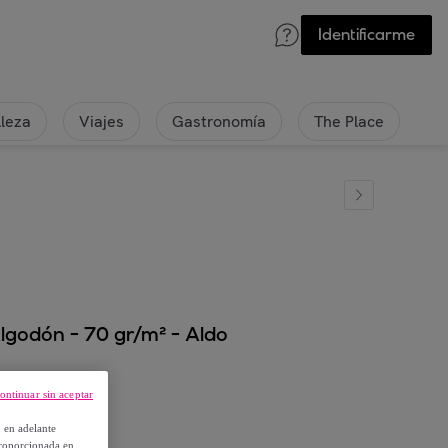
Identificarme
lleza
Viajes
Gastronomía
The Place
lgodón - 70 gr/m² - Aldo
ontinuar sin aceptar
, en adelante
proporcionada en