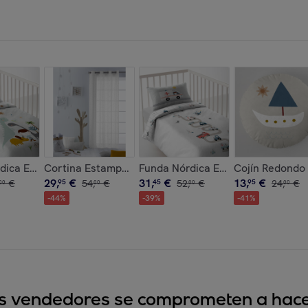
co
erre Solapa - 100% Algodón - Incluye 1/2 Fundas de Almohada
dica Estampada - Reversible - Infantil - Cierre Solapa - 100%
Cortina Estampada - Con Ojales - 100% Algodón - Est
Funda Nórdica Estampada - Reversi
Cojín Redondo 
29
,
€
31
,
€
13
,
€
€
95
54
,
€
45
52
,
€
95
24
,
€
00
00
00
00
-
44
%
-
39
%
-
41
%
sus vendedores se comprometen a hacer