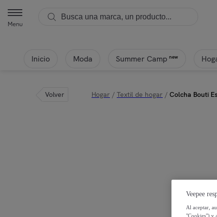
Icehome - Colcha Bouti Estampada - 100% Algodón - 70 gr/m² - Aldo 
Menu
Inicio
Moda
Hoga
new
Summer Camp
Volver
Hogar
/
Textil de hogar
/
Colcha Bouti E
Veepee resp
Al aceptar, a
"Cookies") y 