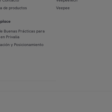
y Contacto
VeepeeTech
da de productos
Veepee
place
de Buenas Prácticas para
en Privalia
cación y Posicionamiento