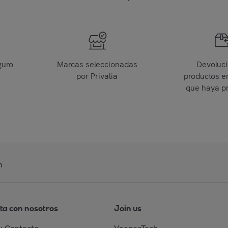
guro
Marcas seleccionadas
Devoluc
por Privalia
productos e
que haya p
n
ta con nosotros
Join us