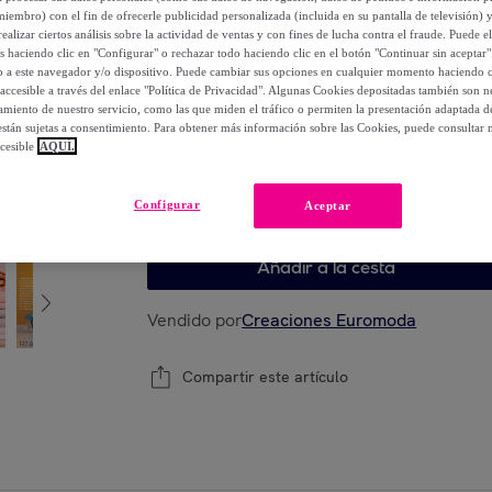
94
,
€
00
miembro) con el fin de ofrecerle publicidad personalizada (incluida en su pantalla de televisión) 
ealizar ciertos análisis sobre la actividad de ventas y con fines de lucha contra el fraude. Puede el
-
50
%
os haciendo clic en "Configurar" o rechazar todo haciendo clic en el botón "Continuar sin aceptar"
lo a este navegador y/o dispositivo. Puede cambiar sus opciones en cualquier momento haciendo cl
accesible a través del enlace "Política de Privacidad". Algunas Cookies depositadas también son ne
miento de nuestro servicio, como las que miden el tráfico o permiten la presentación adaptada d
 están sujetas a consentimiento. Para obtener más información sobre las Cookies, puede consultar n
Elige tu modelo
cesible
AQUÍ.
Elige tu modelo
Configurar
Aceptar
Añadir a la cesta
Vendido por
Creaciones Euromoda
Compartir este artículo