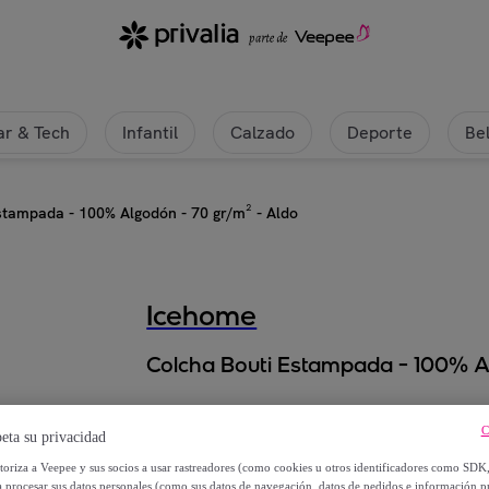
| Privalia
r & Tech
Infantil
Calzado
Deporte
Be
stampada - 100% Algodón - 70 gr/m² - Aldo
Icehome
Colcha Bouti Estampada - 100% A
Desde
C
eta su privacidad
46
,
€
95
utoriza a Veepee y sus socios a usar rastreadores (como cookies u otros identificadores como SDK
a procesar sus datos personales (como sus datos de navegación, datos de pedidos e información 