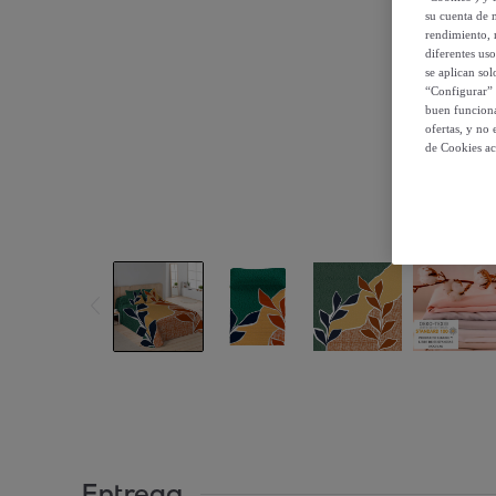
su cuenta de 
rendimiento, r
diferentes us
se aplican so
“Configurar” 
buen funciona
ofertas, y no
de Cookies ac
Entrega