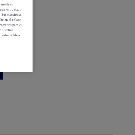
y medir su
egir entre estos
. Sus elecciones
ic en el enlace
cesarias para el
e nuestras
uestra Política