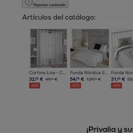
Reportar contenido
Artículos del catálogo:
Cortina Lisa - Con Ojales - 100% Poliéster - Blan
Funda Nórdica Estampada - Ci
Funda Nór
32
,
€
54
,
€
31
,
€
95
49
,
€
95
129
,
€
45
52
,
00
00
-
32
%
-
57
%
-
39
%
¡Privalia y 