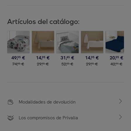
Artículos del catálogo:
49
,
€
14
,
€
31
,
€
14
,
€
20
,
€
95
95
45
95
95
74
,
€
29
,
€
52
,
€
29
,
€
42
,
€
95
95
00
95
94
Modalidades de devolución
Los compromisos de Privalia