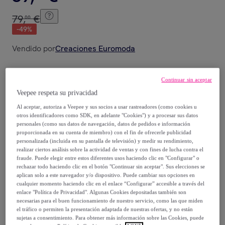
79
,
€
00
-
49
%
Vendido por
Creaciones Euromoda
Continuar sin aceptar
Veepee respeta su privacidad
Entrega
Al aceptar, autoriza a Veepee y sus socios a usar rastreadores (como cookies u
otros identificadores como SDK, en adelante "Cookies") y a procesar sus datos
Envío gratis
personales (como sus datos de navegación, datos de pedidos e información
proporcionada en su cuenta de miembro) con el fin de ofrecerle publicidad
personalizada (incluida en su pantalla de televisión) y medir su rendimiento,
Entrega: Entre el
12/08
y el
15/08
realizar ciertos análisis sobre la actividad de ventas y con fines de lucha contra el
fraude. Puede elegir entre estos diferentes usos haciendo clic en "Configurar" o
rechazar todo haciendo clic en el botón "Continuar sin aceptar". Sus elecciones se
aplican solo a este navegador y/o dispositivo. Puede cambiar sus opciones en
¿Cómo funciona?
cualquier momento haciendo clic en el enlace “Configurar” accesible a través del
enlace "Política de Privacidad". Algunas Cookies depositadas también son
necesarias para el buen funcionamiento de nuestro servicio, como las que miden
el tráfico o permiten la presentación adaptada de nuestras ofertas, y no están
sujetas a consentimiento. Para obtener más información sobre las Cookies, puede