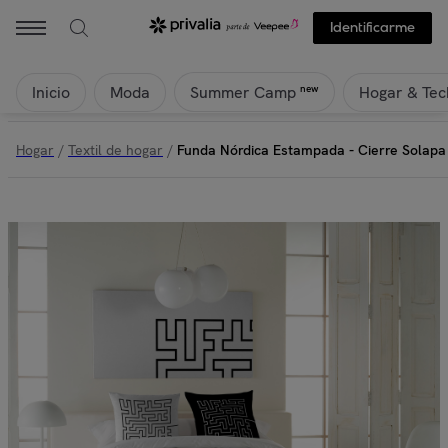
Icehome - Funda Nórdica Estampada - Cierre Solapa - 100% Algodón -
Identificarme
Inicio
Moda
Hogar & Tec
new
Summer Camp
Hogar
/
Textil de hogar
/
Funda Nórdica Estampada - Cierre Solapa