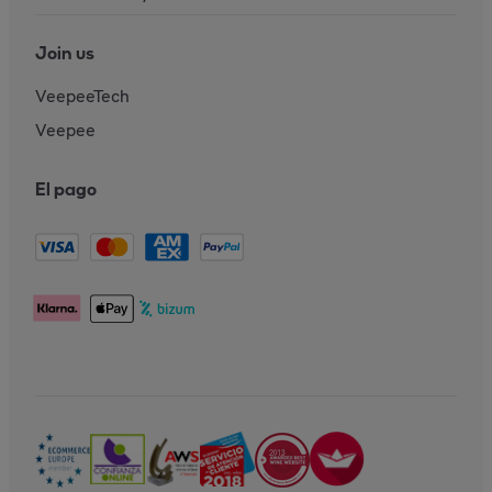
Join us
VeepeeTech
Veepee
El pago