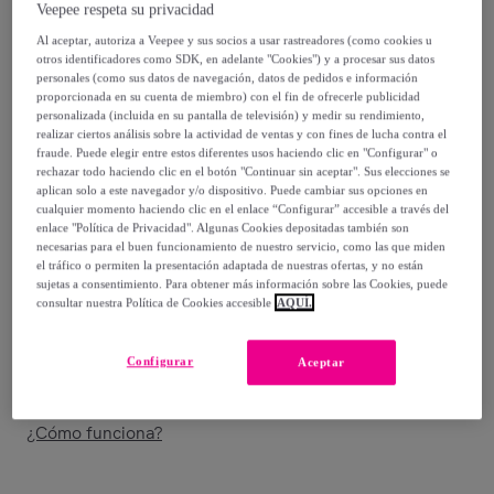
Veepee respeta su privacidad
54
,
€
00
Al aceptar, autoriza a Veepee y sus socios a usar rastreadores (como cookies u
otros identificadores como SDK, en adelante "Cookies") y a procesar sus datos
-
44
%
personales (como sus datos de navegación, datos de pedidos e información
proporcionada en su cuenta de miembro) con el fin de ofrecerle publicidad
Vendido por
Creaciones Euromoda
personalizada (incluida en su pantalla de televisión) y medir su rendimiento,
realizar ciertos análisis sobre la actividad de ventas y con fines de lucha contra el
fraude. Puede elegir entre estos diferentes usos haciendo clic en "Configurar" o
rechazar todo haciendo clic en el botón "Continuar sin aceptar". Sus elecciones se
aplican solo a este navegador y/o dispositivo. Puede cambiar sus opciones en
cualquier momento haciendo clic en el enlace “Configurar” accesible a través del
Entrega
enlace "Política de Privacidad". Algunas Cookies depositadas también son
necesarias para el buen funcionamiento de nuestro servicio, como las que miden
el tráfico o permiten la presentación adaptada de nuestras ofertas, y no están
Entrega desde
2,95 €
sujetas a consentimiento. Para obtener más información sobre las Cookies, puede
consultar nuestra Política de Cookies accesible
AQUÍ.
Gratis desde 39,94 € de compra
Configurar
Aceptar
Entrega: Entre el
10/08
y el
13/08
¿Cómo funciona?