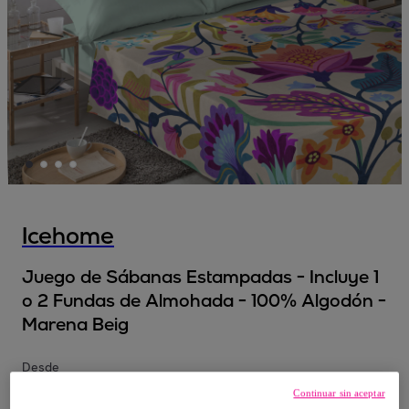
Icehome
Juego de Sábanas Estampadas - Incluye 1
o 2 Fundas de Almohada - 100% Algodón -
Marena Beig
Desde
29
,
€
95
Continuar sin aceptar