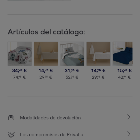
Artículos del catálogo:
34
,
€
14
,
€
31
,
€
14
,
€
15
,
€
95
95
45
95
95
74
,
€
29
,
€
52
,
€
29
,
€
42
,
€
95
95
00
95
94
Modalidades de devolución
Los compromisos de Privalia