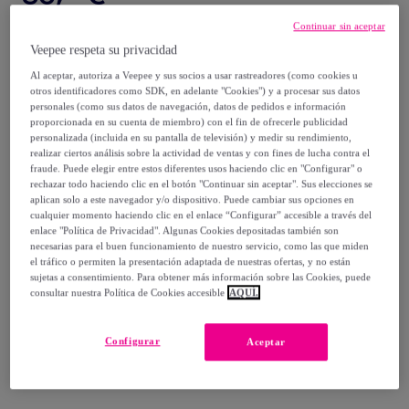
Continuar sin aceptar
69
,
€
00
Veepee respeta su privacidad
-
46
%
Al aceptar, autoriza a Veepee y sus socios a usar rastreadores (como cookies u
Vendido por
Creaciones Euromoda
otros identificadores como SDK, en adelante "Cookies") y a procesar sus datos
personales (como sus datos de navegación, datos de pedidos e información
proporcionada en su cuenta de miembro) con el fin de ofrecerle publicidad
personalizada (incluida en su pantalla de televisión) y medir su rendimiento,
realizar ciertos análisis sobre la actividad de ventas y con fines de lucha contra el
fraude. Puede elegir entre estos diferentes usos haciendo clic en "Configurar" o
Entrega
rechazar todo haciendo clic en el botón "Continuar sin aceptar". Sus elecciones se
aplican solo a este navegador y/o dispositivo. Puede cambiar sus opciones en
cualquier momento haciendo clic en el enlace “Configurar” accesible a través del
Entrega desde
2,95 €
enlace "Política de Privacidad". Algunas Cookies depositadas también son
necesarias para el buen funcionamiento de nuestro servicio, como las que miden
Gratis desde 39,94 € de compra
el tráfico o permiten la presentación adaptada de nuestras ofertas, y no están
sujetas a consentimiento. Para obtener más información sobre las Cookies, puede
consultar nuestra Política de Cookies accesible
AQUÍ.
Entrega: Entre el
11/08
y el
14/08
Configurar
Aceptar
¿Cómo funciona?