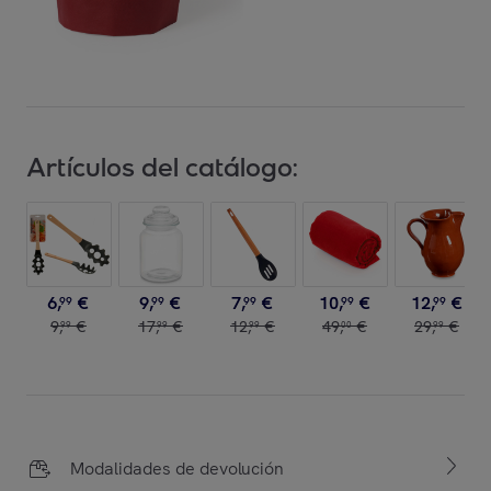
Artículos del catálogo:
6
,
€
9
,
€
7
,
€
10
,
€
12
,
€
99
99
99
99
99
9
,
€
17
,
€
12
,
€
49
,
€
29
,
€
99
99
99
00
99
Modalidades de devolución