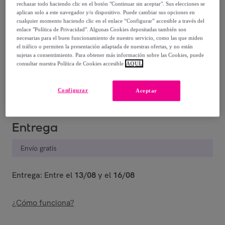
rechazar todo haciendo clic en el botón "Continuar sin aceptar". Sus elecciones se
aplican solo a este navegador y/o dispositivo. Puede cambiar sus opciones en
6
,
€
00
cualquier momento haciendo clic en el enlace “Configurar” accesible a través del
enlace "Política de Privacidad". Algunas Cookies depositadas también son
necesarias para el buen funcionamiento de nuestro servicio, como las que miden
15
,
€
00
el tráfico o permiten la presentación adaptada de nuestras ofertas, y no están
-
60
%
sujetas a consentimiento. Para obtener más información sobre las Cookies, puede
consultar nuestra Política de Cookies accesible
AQUÍ.
Vendido por
EMPRENDIMIENTOS URBANOS
Configurar
Aceptar
Entrega
Envío gratis
Entrega: Entre el
13/08
y el
16/08
¿Cómo funciona?