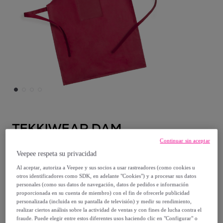
TEKKIWEAR DAM
Continuar sin aceptar
Legox, set infantil de delantal y gorro de
Veepee respeta su privacidad
cocina. Delantal con bolsillo frontal y cintas
Al aceptar, autoriza a Veepee y sus socios a usar rastreadores (como cookies u
de ajuste.
otros identificadores como SDK, en adelante "Cookies") y a procesar sus datos
personales (como sus datos de navegación, datos de pedidos e información
Modelo:
Legox, set infantil de delantal y
proporcionada en su cuenta de miembro) con el fin de ofrecerle publicidad
gorro de cocina. Delantal con bolsillo
personalizada (incluida en su pantalla de televisión) y medir su rendimiento,
realizar ciertos análisis sobre la actividad de ventas y con fines de lucha contra el
frontal y cintas de ajuste.
fraude. Puede elegir entre estos diferentes usos haciendo clic en "Configurar" o