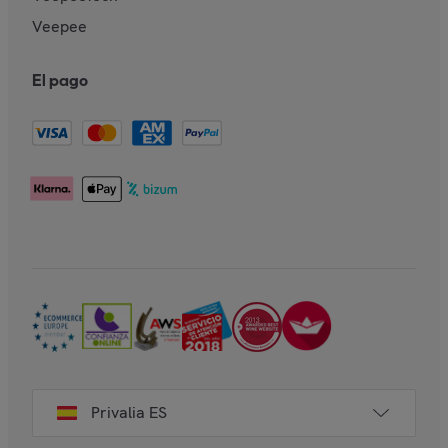
Veepee
El pago
Privalia ES