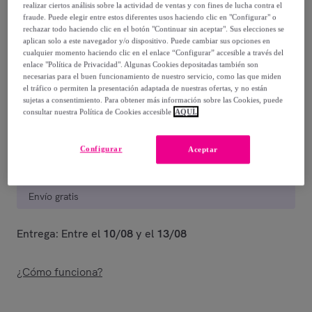
realizar ciertos análisis sobre la actividad de ventas y con fines de lucha contra el
37
,
€
fraude. Puede elegir entre estos diferentes usos haciendo clic en "Configurar" o
00
rechazar todo haciendo clic en el botón "Continuar sin aceptar". Sus elecciones se
-
54
%
aplican solo a este navegador y/o dispositivo. Puede cambiar sus opciones en
cualquier momento haciendo clic en el enlace “Configurar” accesible a través del
Vendido por
Grupo BC Fabrics
enlace "Política de Privacidad". Algunas Cookies depositadas también son
necesarias para el buen funcionamiento de nuestro servicio, como las que miden
el tráfico o permiten la presentación adaptada de nuestras ofertas, y no están
Están agotándose
sujetas a consentimiento. Para obtener más información sobre las Cookies, puede
consultar nuestra Política de Cookies accesible
AQUÍ.
Configurar
Aceptar
Entrega
Envío gratis
Entrega: Entre el
10/08
y el
13/08
¿Cómo funciona?