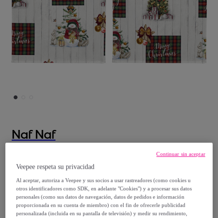
Naf Naf
LOTE DE 2 PAÑOS DE COCINA DE
Continuar sin aceptar
Veepee respeta su privacidad
NAVIDAD HOLLY JOLLY 50x70 cm
Modelo:
50x70 cm
Al aceptar, autoriza a Veepee y sus socios a usar rastreadores (como cookies u
otros identificadores como SDK, en adelante "Cookies") y a procesar sus datos
personales (como sus datos de navegación, datos de pedidos e información
16
,
€
99
proporcionada en su cuenta de miembro) con el fin de ofrecerle publicidad
personalizada (incluida en su pantalla de televisión) y medir su rendimiento,