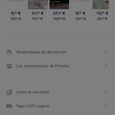
5
,
€
31
,
€
37
,
€
5
,
€
12
,
€
99
99
90
99
99
20
,
€
95
,
€
165
,
€
20
,
€
35
,
€
00
00
00
00
00
Modalidades de devolución
Los compromisos de Privalia
Sobre el vendedor
Pago 100% seguro