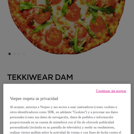
TEKKIWEAR DAM
Manta cálida de franela, 180cm diseño
Continuar sin aceptar
Pizza Vegetariana
Veepee respeta su privacidad
Modelo:
Manta cálida de franela, 180cm
Al aceptar, autoriza a Veepee y sus socios a usar rastreadores (como cookies u
otros identificadores como SDK, en adelante "Cookies") y a procesar sus datos
diseño Pizza Vegetariana
personales (como sus datos de navegación, datos de pedidos e información
proporcionada en su cuenta de miembro) con el fin de ofrecerle publicidad
23
,
€
personalizada (incluida en su pantalla de televisión) y medir su rendimiento,
00
realizar ciertos análisis sobre la actividad de ventas y con fines de lucha contra el