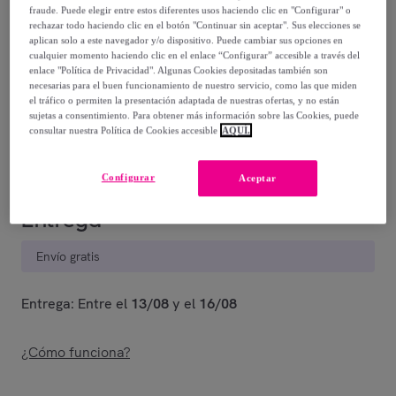
fraude. Puede elegir entre estos diferentes usos haciendo clic en "Configurar" o
rechazar todo haciendo clic en el botón "Continuar sin aceptar". Sus elecciones se
79
,
€
00
aplican solo a este navegador y/o dispositivo. Puede cambiar sus opciones en
-
70
%
cualquier momento haciendo clic en el enlace “Configurar” accesible a través del
enlace "Política de Privacidad". Algunas Cookies depositadas también son
Vendido por
EMPRENDIMIENTOS URBANOS
necesarias para el buen funcionamiento de nuestro servicio, como las que miden
el tráfico o permiten la presentación adaptada de nuestras ofertas, y no están
sujetas a consentimiento. Para obtener más información sobre las Cookies, puede
Están agotándose
consultar nuestra Política de Cookies accesible
AQUÍ.
Configurar
Aceptar
Entrega
Envío gratis
Entrega: Entre el
13/08
y el
16/08
¿Cómo funciona?