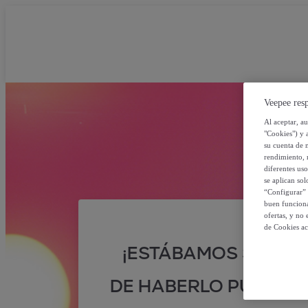
Veepee resp
Al aceptar, a
"Cookies") y 
su cuenta de 
rendimiento, r
diferentes us
se aplican so
“Configurar” 
buen funciona
ofertas, y no
de Cookies ac
¡ESTÁBAMOS SEGUR
DE HABERLO PUESTO