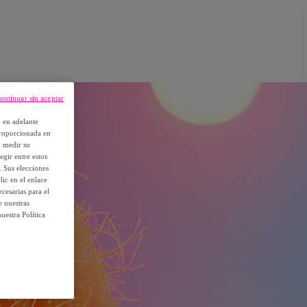
ontinuar sin aceptar
, en adelante
proporcionada en
y medir su
egir entre estos
. Sus elecciones
ic en el enlace
cesarias para el
e nuestras
uestra Política