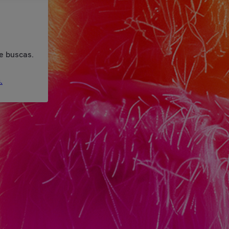
e buscas.
.