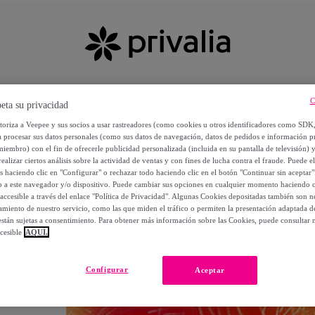
C
eta su privacidad
utoriza a Veepee y sus socios a usar rastreadores (como cookies u otros identificadores como SDK
a procesar sus datos personales (como sus datos de navegación, datos de pedidos e información 
miembro) con el fin de ofrecerle publicidad personalizada (incluida en su pantalla de televisión) 
ealizar ciertos análisis sobre la actividad de ventas y con fines de lucha contra el fraude. Puede el
os haciendo clic en "Configurar" o rechazar todo haciendo clic en el botón "Continuar sin aceptar"
lo a este navegador y/o dispositivo. Puede cambiar sus opciones en cualquier momento haciendo cl
accesible a través del enlace "Política de Privacidad". Algunas Cookies depositadas también son ne
miento de nuestro servicio, como las que miden el tráfico o permiten la presentación adaptada d
 están sujetas a consentimiento. Para obtener más información sobre las Cookies, puede consultar n
cesible
AQUÍ.
OS
Configurar
Aceptar
 POR