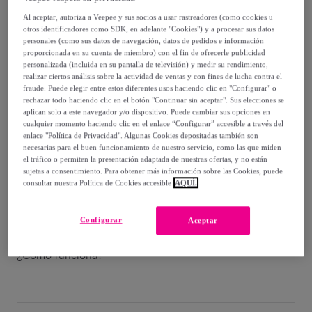
54
,
€
00
Al aceptar, autoriza a Veepee y sus socios a usar rastreadores (como cookies u
-
63
%
otros identificadores como SDK, en adelante "Cookies") y a procesar sus datos
personales (como sus datos de navegación, datos de pedidos e información
Vendido por
ONNA STUDIO
proporcionada en su cuenta de miembro) con el fin de ofrecerle publicidad
personalizada (incluida en su pantalla de televisión) y medir su rendimiento,
realizar ciertos análisis sobre la actividad de ventas y con fines de lucha contra el
fraude. Puede elegir entre estos diferentes usos haciendo clic en "Configurar" o
rechazar todo haciendo clic en el botón "Continuar sin aceptar". Sus elecciones se
aplican solo a este navegador y/o dispositivo. Puede cambiar sus opciones en
Entrega
cualquier momento haciendo clic en el enlace “Configurar” accesible a través del
enlace "Política de Privacidad". Algunas Cookies depositadas también son
necesarias para el buen funcionamiento de nuestro servicio, como las que miden
Entrega desde
4,95 €
el tráfico o permiten la presentación adaptada de nuestras ofertas, y no están
sujetas a consentimiento. Para obtener más información sobre las Cookies, puede
Gratis desde 60 € de compra
consultar nuestra Política de Cookies accesible
AQUÍ.
Entrega: Entre el
08/08
y el
11/08
Configurar
Aceptar
¿Cómo funciona?