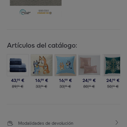
Artículos del catálogo:
43
,
€
16
,
€
16
,
€
24
,
€
24
,
€
95
99
99
99
99
89
,
€
33
,
€
33
,
€
80
,
€
50
,
€
00
90
90
00
00
Modalidades de devolución