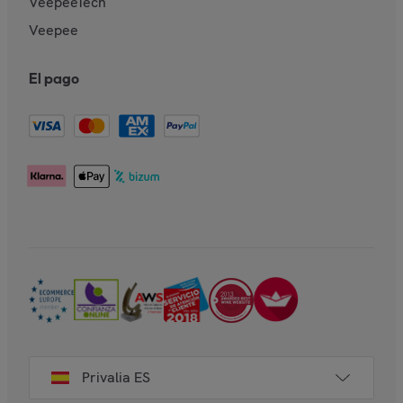
VeepeeTech
Veepee
El pago
Privalia ES