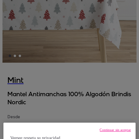
Mint
Mantel Antimanchas 100% Algodón Brindis
Nordic
Desde
19
,
€
90
Continuar sin aceptar
Veepee respeta su privacidad