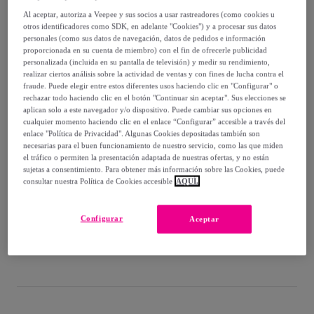
-
63
%
Al aceptar, autoriza a Veepee y sus socios a usar rastreadores (como cookies u
otros identificadores como SDK, en adelante "Cookies") y a procesar sus datos
Vendido por
ONNA STUDIO
personales (como sus datos de navegación, datos de pedidos e información
proporcionada en su cuenta de miembro) con el fin de ofrecerle publicidad
personalizada (incluida en su pantalla de televisión) y medir su rendimiento,
realizar ciertos análisis sobre la actividad de ventas y con fines de lucha contra el
fraude. Puede elegir entre estos diferentes usos haciendo clic en "Configurar" o
rechazar todo haciendo clic en el botón "Continuar sin aceptar". Sus elecciones se
Entrega
aplican solo a este navegador y/o dispositivo. Puede cambiar sus opciones en
cualquier momento haciendo clic en el enlace “Configurar” accesible a través del
Entrega desde
4,95 €
enlace "Política de Privacidad". Algunas Cookies depositadas también son
necesarias para el buen funcionamiento de nuestro servicio, como las que miden
el tráfico o permiten la presentación adaptada de nuestras ofertas, y no están
Gratis desde 60 € de compra
sujetas a consentimiento. Para obtener más información sobre las Cookies, puede
consultar nuestra Política de Cookies accesible
AQUÍ.
Entrega: Entre el
10/08
y el
13/08
Configurar
Aceptar
¿Cómo funciona?