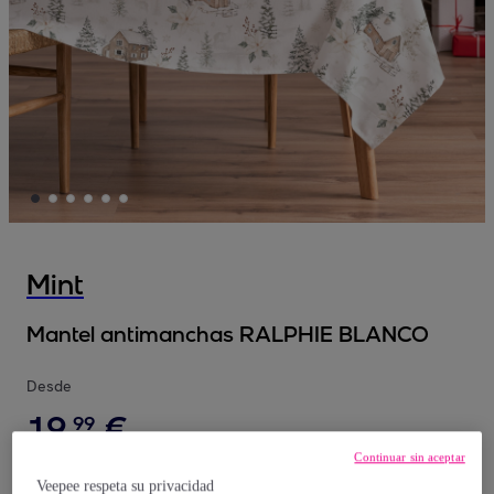
Mint
Mantel antimanchas RALPHIE BLANCO
Desde
19
,
€
99
Continuar sin aceptar
55
,
€
00
Veepee respeta su privacidad