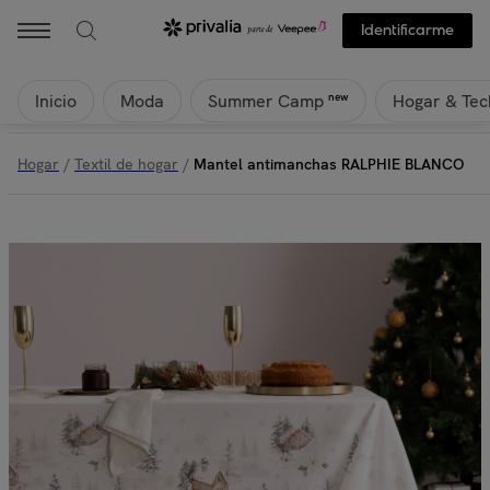
Identificarme
Inicio
Moda
Hogar & Tec
new
Summer Camp
Hogar
/
Textil de hogar
/
Mantel antimanchas RALPHIE BLANCO