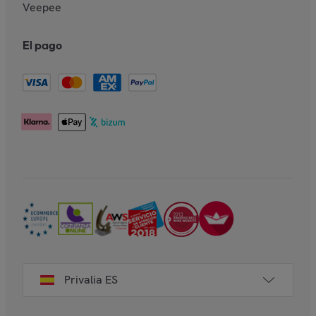
Veepee
El pago
Privalia ES