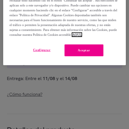
rechazar todo haciendo clic en el botón "Continuar sin aceptar". Sus elecciones se
54
,
€
00
aplican solo a este navegador y/o dispositivo. Puede cambiar sus opciones en
-
53
%
cualquier momento haciendo clic en el enlace “Configurar” accesible a través del
enlace "Política de Privacidad". Algunas Cookies depositadas también son
Vendido por
Grupo BC Fabrics
necesarias para el buen funcionamiento de nuestro servicio, como las que miden
el tráfico o permiten la presentación adaptada de nuestras ofertas, y no están
sujetas a consentimiento. Para obtener más información sobre las Cookies, puede
consultar nuestra Política de Cookies accesible
AQUÍ.
Entrega
Configurar
Aceptar
Envío gratis
Entrega: Entre el
11/08
y el
14/08
¿Cómo funciona?