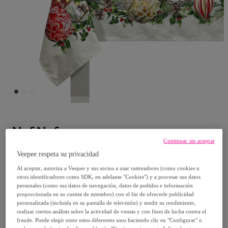
Naf Naf
Continuar sin aceptar
MANTEL DE NAVIDAD DECORATION
Veepee respeta su privacidad
150x200 cm
Al aceptar, autoriza a Veepee y sus socios a usar rastreadores (como cookies u
otros identificadores como SDK, en adelante "Cookies") y a procesar sus datos
personales (como sus datos de navegación, datos de pedidos e información
Desde
proporcionada en su cuenta de miembro) con el fin de ofrecerle publicidad
personalizada (incluida en su pantalla de televisión) y medir su rendimiento,
24
,
€
99
realizar ciertos análisis sobre la actividad de ventas y con fines de lucha contra el
fraude. Puede elegir entre estos diferentes usos haciendo clic en "Configurar" o