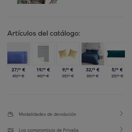
Artículos del catálogo:
27
,
€
19
,
€
9
,
€
32
,
€
5
,
€
99
99
99
99
99
45
,
€
40
,
€
35
,
€
80
,
€
20
,
€
00
00
00
00
00
Modalidades de devolución
Los compromisos de Privalia