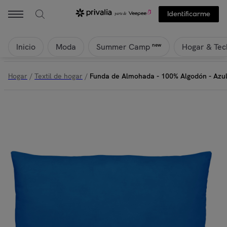
Naturals - Funda de Almohada - 100% Algodón - Azulon | Privalia
Identificarme
Inicio
Moda
Hogar & Tec
new
Summer Camp
Hogar
/
Textil de hogar
/
Funda de Almohada - 100% Algodón - Azu