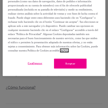
14
,
€
95
personales (como sus datos de navegación, datos de pedidos e información
proporcionada en su cuenta de miembro) con el fin de ofrecerle publicidad
-
46
%
personalizada (incluida en su pantalla de televisión) y medir su rendimiento,
realizar ciertos análisis sobre la actividad de ventas y con fines de lucha contra el
Vendido por
Creaciones Euromoda
fraude. Puede elegir entre estos diferentes usos haciendo clic en "Configurar" o
rechazar todo haciendo clic en el botón "Continuar sin aceptar". Sus elecciones se
aplican solo a este navegador y/o dispositivo. Puede cambiar sus opciones en
cualquier momento haciendo clic en el enlace “Configurar” accesible a través del
enlace "Política de Privacidad". Algunas Cookies depositadas también son
necesarias para el buen funcionamiento de nuestro servicio, como las que miden
Entrega
el tráfico o permiten la presentación adaptada de nuestras ofertas, y no están
sujetas a consentimiento. Para obtener más información sobre las Cookies, puede
consultar nuestra Política de Cookies accesible
AQUÍ.
Entrega desde
2,95 €
Gratis desde 39,94 € de compra
Configurar
Aceptar
Entrega: Entre el
11/08
y el
14/08
¿Cómo funciona?