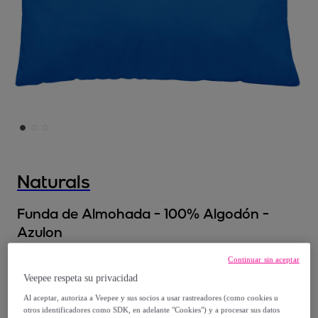
Naturals
Funda de Almohada - 100% Algodón -
Azulon
Modelo:
45x90 cm
Continuar sin aceptar
Veepee respeta su privacidad
7
,
€
95
Al aceptar, autoriza a Veepee y sus socios a usar rastreadores (como cookies u
otros identificadores como SDK, en adelante "Cookies") y a procesar sus datos