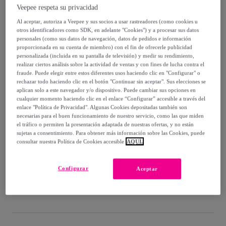
Veepee respeta su privacidad
89
,
€
95
Al aceptar, autoriza a Veepee y sus socios a usar rastreadores (como cookies u
-
35
%
otros identificadores como SDK, en adelante "Cookies") y a procesar sus datos
personales (como sus datos de navegación, datos de pedidos e información
Vendido por
Creaciones Euromoda
proporcionada en su cuenta de miembro) con el fin de ofrecerle publicidad
personalizada (incluida en su pantalla de televisión) y medir su rendimiento,
realizar ciertos análisis sobre la actividad de ventas y con fines de lucha contra el
fraude. Puede elegir entre estos diferentes usos haciendo clic en "Configurar" o
rechazar todo haciendo clic en el botón "Continuar sin aceptar". Sus elecciones se
aplican solo a este navegador y/o dispositivo. Puede cambiar sus opciones en
cualquier momento haciendo clic en el enlace “Configurar” accesible a través del
Entrega
enlace "Política de Privacidad". Algunas Cookies depositadas también son
necesarias para el buen funcionamiento de nuestro servicio, como las que miden
Envío gratis
el tráfico o permiten la presentación adaptada de nuestras ofertas, y no están
sujetas a consentimiento. Para obtener más información sobre las Cookies, puede
consultar nuestra Política de Cookies accesible
AQUÍ.
Entrega: Entre el
12/08
y el
15/08
Configurar
Aceptar
¿Cómo funciona?