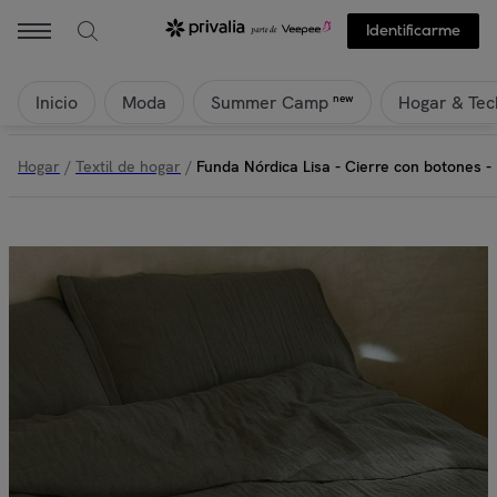
Naturals - Funda Nórdica Lisa - Cierre con botones - 100% Algodón d
Identificarme
Inicio
Moda
Hogar & Tec
new
Summer Camp
Hogar
/
Textil de hogar
/
Funda Nórdica Lisa - Cierre con botones 