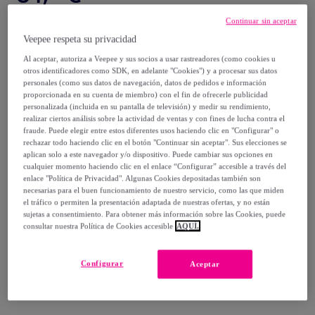
Continuar sin aceptar
79
,
€
00
Veepee respeta su privacidad
-
55
%
Al aceptar, autoriza a Veepee y sus socios a usar rastreadores (como cookies u
Vendido por
Creaciones Euromoda
otros identificadores como SDK, en adelante "Cookies") y a procesar sus datos
personales (como sus datos de navegación, datos de pedidos e información
proporcionada en su cuenta de miembro) con el fin de ofrecerle publicidad
personalizada (incluida en su pantalla de televisión) y medir su rendimiento,
realizar ciertos análisis sobre la actividad de ventas y con fines de lucha contra el
fraude. Puede elegir entre estos diferentes usos haciendo clic en "Configurar" o
Entrega
rechazar todo haciendo clic en el botón "Continuar sin aceptar". Sus elecciones se
aplican solo a este navegador y/o dispositivo. Puede cambiar sus opciones en
cualquier momento haciendo clic en el enlace “Configurar” accesible a través del
Entrega desde
2,95 €
enlace "Política de Privacidad". Algunas Cookies depositadas también son
necesarias para el buen funcionamiento de nuestro servicio, como las que miden
Gratis desde 39,94 € de compra
el tráfico o permiten la presentación adaptada de nuestras ofertas, y no están
sujetas a consentimiento. Para obtener más información sobre las Cookies, puede
consultar nuestra Política de Cookies accesible
AQUÍ.
Entrega: Entre el
12/08
y el
15/08
Configurar
Aceptar
¿Cómo funciona?