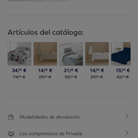
Artículos del catálogo:
34
,
€
14
,
€
31
,
€
14
,
€
15
,
€
95
95
45
95
95
74
,
€
29
,
€
52
,
€
29
,
€
42
,
€
95
95
00
95
94
Modalidades de devolución
Los compromisos de Privalia